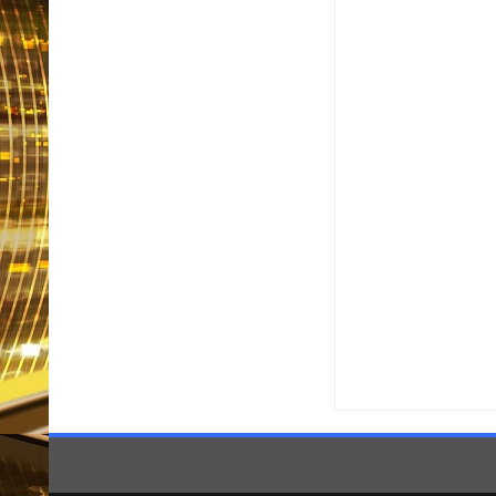
Item Reviewed:
TRE-SP 
Informativo em Foco