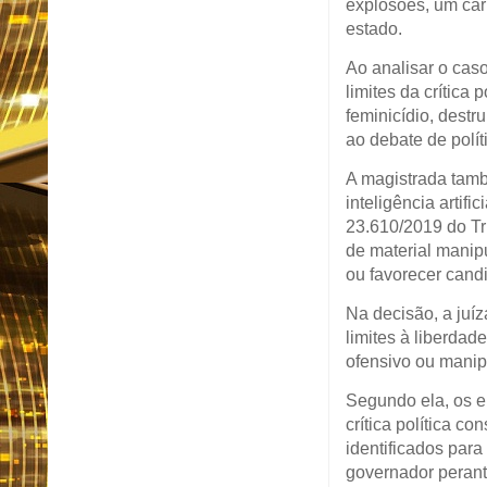
explosões, um car
estado.
Ao analisar o caso
limites da crítica
feminicídio, destr
ao debate de polít
A magistrada tamb
inteligência artif
23.610/2019 do Tri
de material manipu
ou favorecer cand
Na decisão, a juí
limites à liberda
ofensivo ou manip
Segundo ela, os e
crítica política c
identificados para
governador perant