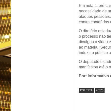
Em nota, a pré-ca
necessidade de um
ataques pessoais.
contra conteúdos 
O diretório estad
o processo não te
divulgou o vídeo 
ao material. Segu
induzir o público 
O deputado estadu
manifestou até o
Por: Informativo
POLITICA
4.7.26