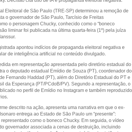
. Decisão cita uso de IA e propaganda eleitoral negativa.
al Eleitoral de São Paulo (TRE-SP) determinou a remoção de
ta o governador de São Paulo, Tarcísio de Freitas
como o personagem Chucky, conhecido como o “boneco
ão liminar foi publicada na última quarta-feira (1º) pela juíza
Manssur.
istrada apontou indícios de propaganda eleitoral negativa e
lar de inteligência artificial no conteúdo divulgado.
edida em representação apresentada pelo diretório estadual do
ra o deputado estadual Emídio de Souza (PT), coordenador do
de Fernando Haddad (PT), além do Diretório Estadual do PT e
sil da Esperança (PT/PCdoB/PV). Segundo a representação, o
publicado no perfil de Emídio no Instagram e também reproduzid
rios.
rme descrito na ação, apresenta uma narrativa em que o ex-
olsonaro entrega ao Estado de São Paulo um “presente”:
as representado como o boneco Chucky. Em seguida, o vídeo
o governador associada a cenas de destruição, incluindo