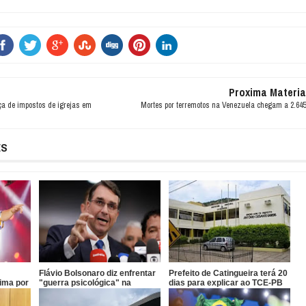
Proxima Materia
a de impostos de igrejas em
Mortes por terremotos na Venezuela chegam a 2.645
ES
Flávio Bolsonaro diz enfrentar
Prefeito de Catingueira terá 20
Lima por
"guerra psicológica" na
dias para explicar ao TCE-PB
a festa
campanha
terceirização irregular de R$
546 mil