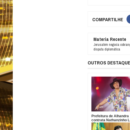
COMPARTILHE
Materia Recente
Jerusalém negocia cobranç
disputa diplomática
OUTROS DESTAQU
Prefeitura de Alhandra
contrata Nathanzinho 
R$ 750 mil para show d
da padroeira