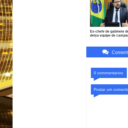
Ex-chefe de gabinete d
deixa equipe de camp
após pressão
Comenta
0 commentarios:
Postar um comentá