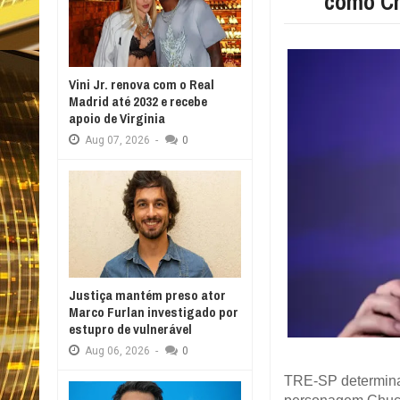
como C
Vini Jr. renova com o Real
Madrid até 2032 e recebe
apoio de Virginia
Aug
07,
2026
-
0
Justiça mantém preso ator
Marco Furlan investigado por
estupro de vulnerável
Aug
06,
2026
-
0
TRE-SP determina 