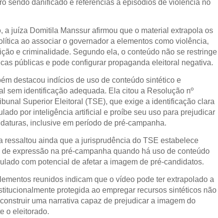
ro sendo danificado e referências a episódios de violência no
, a juíza Domitila Manssur afirmou que o material extrapola os
 política ao associar o governador a elementos como violência,
uição e criminalidade. Segundo ela, o conteúdo não se restringe
icas públicas e pode configurar propaganda eleitoral negativa.
ém destacou indícios de uso de conteúdo sintético e
icial sem identificação adequada. Ela citou a Resolução nº
bunal Superior Eleitoral (TSE), que exige a identificação clara
lado por inteligência artificial e proíbe seu uso para prejudicar
idaturas, inclusive em período de pré-campanha.
za ressaltou ainda que a jurisprudência do TSE estabelece
de de expressão na pré-campanha quando há uso de conteúdo
ulado com potencial de afetar a imagem de pré-candidatos.
lementos reunidos indicam que o vídeo pode ter extrapolado a
onstitucionalmente protegida ao empregar recursos sintéticos não
 construir uma narrativa capaz de prejudicar a imagem do
e o eleitorado.