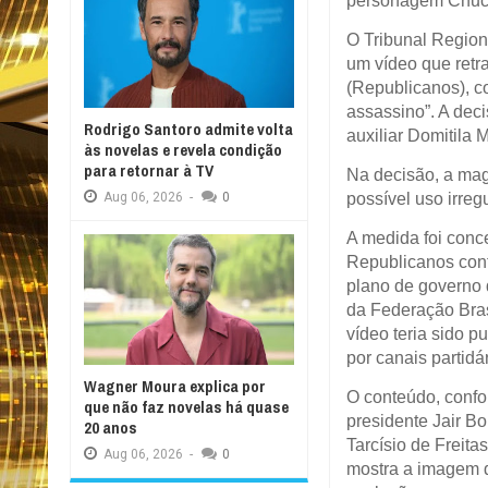
personagem Chucky
O Tribunal Region
um vídeo que retra
(Republicanos), 
assassino”. A decis
Rodrigo Santoro admite volta
auxiliar Domitila 
às novelas e revela condição
para retornar à TV
Na decisão, a mag
possível uso irregu
Aug
06,
2026
-
0
A medida foi conc
Republicanos cont
plano de governo 
da Federação Bra
vídeo teria sido 
por canais partidá
Wagner Moura explica por
O conteúdo, confo
que não faz novelas há quase
presidente Jair B
20 anos
Tarcísio de Freit
Aug
06,
2026
-
0
mostra a imagem d