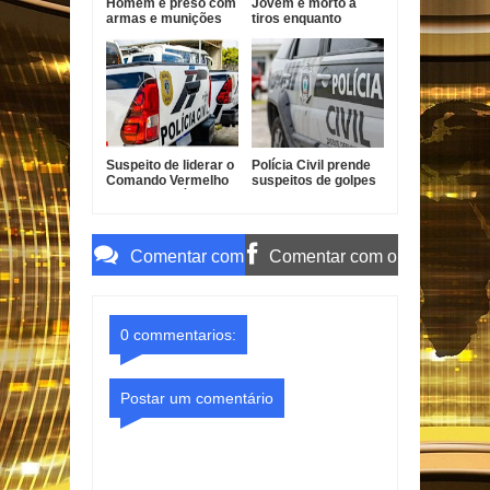
Homem é preso com
Jovem é morto a
armas e munições
tiros enquanto
durante ação policial
pilotava moto em
no Conde
João Pessoa
Suspeito de liderar o
Polícia Civil prende
Comando Vermelho
suspeitos de golpes
em Bayeux é preso
contra idosos em
Sapé
Comentar com
Comentar com o
o Gmail
Facebook
0 commentarios:
Postar um comentário