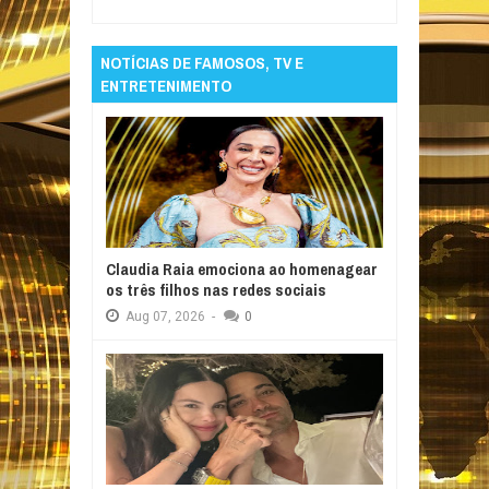
NOTÍCIAS DE FAMOSOS, TV E
ENTRETENIMENTO
Claudia Raia emociona ao homenagear
os três filhos nas redes sociais
Aug
07,
2026
-
0