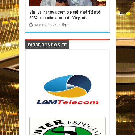
Vini Jr. renova com o Real Madrid até
2032 e recebe apoio de Virginia
Aug
07,
2026
-
0
PARCEIROS DO SITE