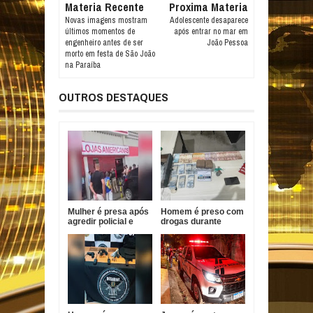
Materia Recente
Proxima Materia
Novas imagens mostram
Adolescente desaparece
últimos momentos de
após entrar no mar em
engenheiro antes de ser
João Pessoa
morto em festa de São João
na Paraíba
OUTROS DESTAQUES
Mulher é presa após
Homem é preso com
agredir policial e
drogas durante
funcionário em
Operação Forja em
Bayeux
Santa Helena