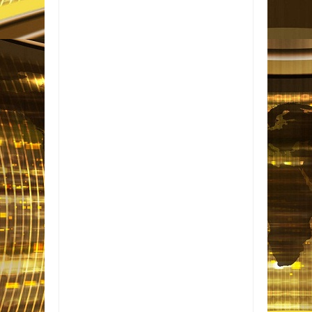
Item Reviewed:
Polícia Civil prende quatro
suspeitos de integrar esquema de tráfico de
drogas e roubo simulado de cargas na
Paraíba
Rating:
5
Reviewed By:
Informativo
em Foco