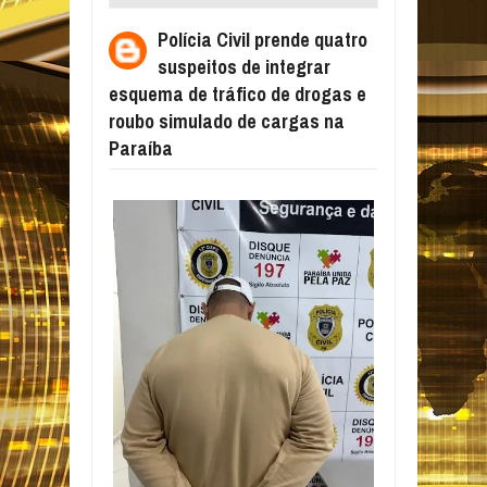
SUSPEITOS DE INTEGRAR ESQUEMA DE
Polícia Civil prende quatro
TRÁFICO DE DROGAS E ROUBO SIMULADO
suspeitos de integrar
DE CARGAS NA PARAÍBA
esquema de tráfico de drogas e
roubo simulado de cargas na
Paraíba