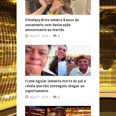
Sthefany Brito celebra 8 anos de
casamento com declaração
emocionante ao marido
Aug
07,
2026
-
0
Frank Aguiar lamenta morte do pai e
revela que não conseguiu chegar ao
sepultamento
Aug
07,
2026
-
0