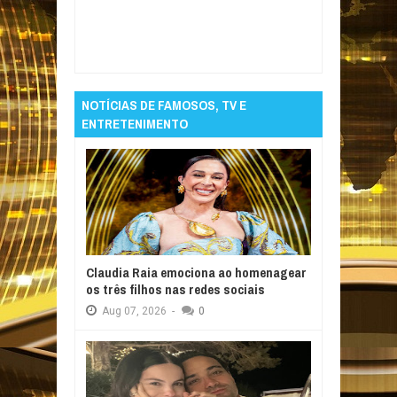
Item Reviewed:
Adolescente desaparece
após entrar no mar em João Pessoa
Rating:
5
Reviewed By:
Informativo em Foco
NOTÍCIAS DE FAMOSOS, TV E
ENTRETENIMENTO
Claudia Raia emociona ao homenagear
os três filhos nas redes sociais
Aug
07,
2026
-
0