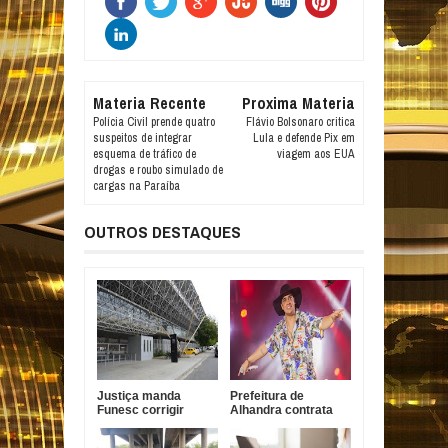
Materia Recente
Proxima Materia
Polícia Civil prende quatro
Flávio Bolsonaro critica
suspeitos de integrar
Lula e defende Pix em
esquema de tráfico de
viagem aos EUA
drogas e roubo simulado de
cargas na Paraíba
OUTROS DESTAQUES
Justiça manda
Prefeitura de
Funesc corrigir
Alhandra contrata
sistema contra
Nathanzinho Lima
incêndio em João
por R$ 750 mil para