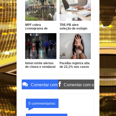
Pessoa
show da festa da
padroeira
MPF cobra
TRE-PB abre
cronograma de
seleção de estágio
obras em pontes da
de pós-graduação
BR-101 na Paraíba
com bolsa de R$ 1,8
mil
Inmet emite alertas
Paraíba registra alta
de chuva e vendaval
de 22,1% nos casos
para 173 cidades da
de estupro de
Paraíba
vulnerável
Comentar com
Comentar com o
o Gmail
Facebook
0 commentarios: