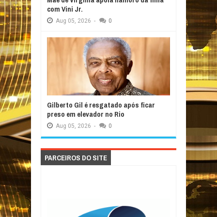
com Vini Jr.
Aug
05,
2026
-
0
Gilberto Gil é resgatado após ficar
preso em elevador no Rio
Aug
05,
2026
-
0
PARCEIROS DO SITE