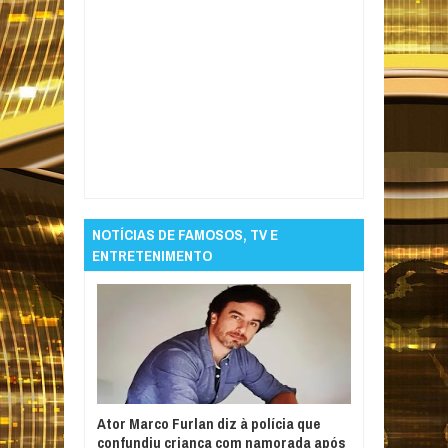
Item Reviewed:
Cardiologista revela 5
bebidas que evita consumir e explica os
riscos
Rating:
5
Reviewed By:
Informativo em
Foco
NOTÍCIAS DE FAMOSOS, TV E
ENTRETENIMENTO
Ator Marco Furlan diz à polícia que
confundiu criança com namorada após