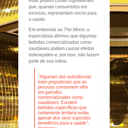
estar podem conter ingredientes
que, quando consumidos em
excesso, representam riscos para
a saúde.
Em entrevista ao
The Mirror
, o
especialista afirmou que algumas
bebidas comercializadas como
saudáveis podem causar efeitos
indesejados e, por isso, não fazem
parte de sua rotina.
"Algumas das substâncias
mais prejudiciais que as
pessoas consomem vêm
em garrafas
comercializadas como
saudáveis. Existem
bebidas específicas que
certamente tentaria evitar,
apesar dos seus supostos
benefícios para a saúde",