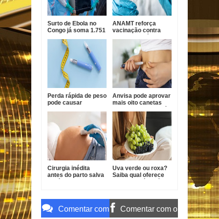
Surto de Ebola no
ANAMT reforça
Congo já soma 1.751
vacinação contra
mortes, alerta OMS
sarampo após casos
em São Paulo
Perda rápida de peso
Anvisa pode aprovar
pode causar
mais oito canetas
afundamento das
emagrecedoras até
têmporas, alertam
2026
especialistas
Cirurgia inédita
Uva verde ou roxa?
antes do parto salva
Saiba qual oferece
bebê com forma
mais benefícios à
grave de
saúde
gastrosquise
Comentar com
Comentar com o