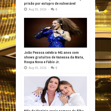
prisão por estupro de vulnerável
Aug
05,
2026
-
0
João Pessoa celebra 441 anos com
shows gratuitos de Vanessa da Mata,
Roupa Nova e Fábio Jr.
Aug
05,
2026
-
0
Mãe de Virginia apoia namoro da filha