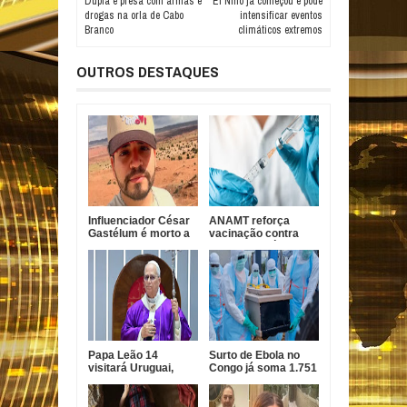
Dupla é presa com armas e
El Niño já começou e pode
drogas na orla de Cabo
intensificar eventos
Branco
climáticos extremos
OUTROS DESTAQUES
Influenciador César
ANAMT reforça
Gastélum é morto a
vacinação contra
tiros durante live no
sarampo após casos
México
em São Paulo
Papa Leão 14
Surto de Ebola no
visitará Uruguai,
Congo já soma 1.751
Argentina e Peru em
mortes, alerta OMS
novembro