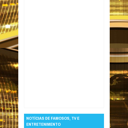
Item Reviewed:
Frente fria provoca chuva
intensa e alerta para temporais no Brasil
Rating:
5
Reviewed By:
Informativo em Foco
NOTÍCIAS DE FAMOSOS, TV E
ENTRETENIMENTO