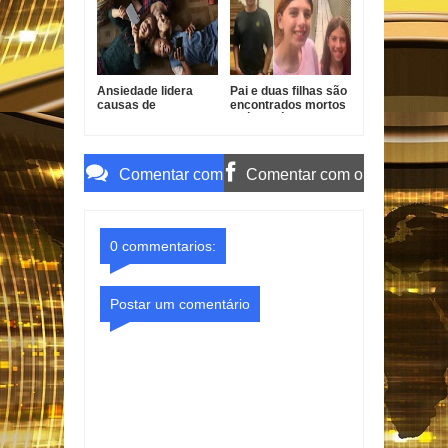
Ansiedade lidera
Pai e duas filhas são
causas de
encontrados mortos
incapacidade entre
após divórcio nos
jovens no Brasil
EUA
Comentar com
Comentar com o
o Gmail
Facebook
0 commentarios:
Postar um comentário