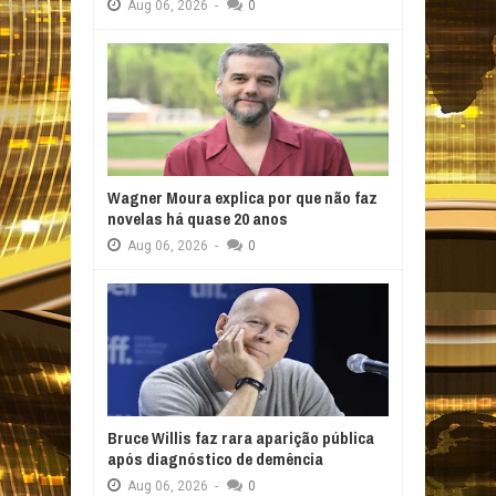
Aug
06,
2026
-
0
Wagner Moura explica por que não faz
novelas há quase 20 anos
Aug
06,
2026
-
0
Bruce Willis faz rara aparição pública
após diagnóstico de demência
Aug
06,
2026
-
0