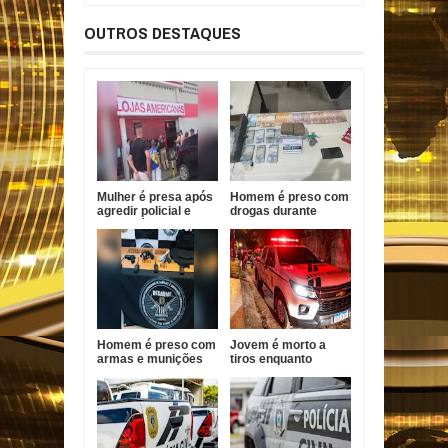
OUTROS DESTAQUES
Mulher é presa após
Homem é preso com
agredir policial e
drogas durante
funcionário em
Operação Forja em
Bayeux
Santa Helena
Homem é preso com
Jovem é morto a
armas e munições
tiros enquanto
durante ação policial
pilotava moto em
no Conde
João Pessoa