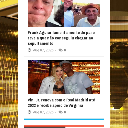
Frank Aguiar lamenta morte do pai e
revela que não conseguiu chegar ao
sepultamento
Aug
07,
2026
-
0
Vini Jr. renova com o Real Madrid até
2032 e recebe apoio de Virginia
Aug
07,
2026
-
0