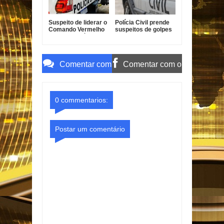
Suspeito de liderar o
Polícia Civil prende
Comando Vermelho
suspeitos de golpes
em Bayeux é preso
contra idosos em
Sapé
Comentar com
Comentar com o
o Gmail
Facebook
0 commentarios:
Postar um comentário