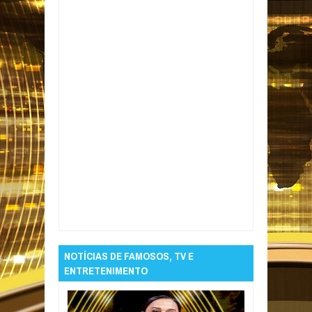
Item Reviewed:
Dupla é presa com armas e
drogas na orla de Cabo Branco
Rating:
5
Reviewed By:
Informativo em Foco
NOTÍCIAS DE FAMOSOS, TV E
ENTRETENIMENTO