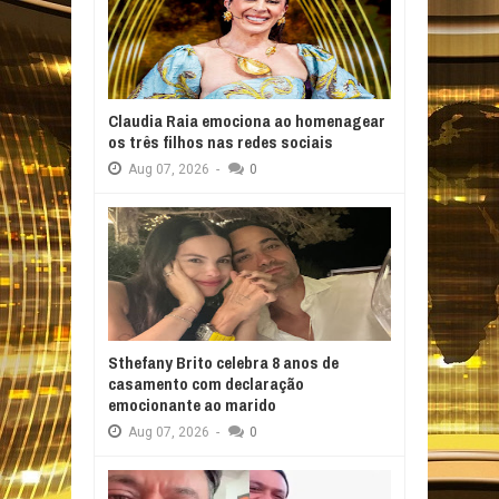
Claudia Raia emociona ao homenagear
os três filhos nas redes sociais
Aug
07,
2026
-
0
Sthefany Brito celebra 8 anos de
casamento com declaração
emocionante ao marido
Aug
07,
2026
-
0