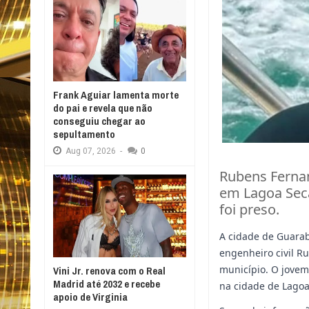
Frank Aguiar lamenta morte
do pai e revela que não
conseguiu chegar ao
sepultamento
Aug
07,
2026
-
0
Rubens Ferna
em Lagoa Sec
foi preso.
A cidade de Guarab
engenheiro civil R
município. O jovem
Vini Jr. renova com o Real
Madrid até 2032 e recebe
na cidade de Lagoa
apoio de Virginia