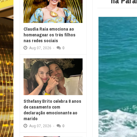
na Para
Claudia Raia emociona ao
homenagear os três filhos
nas redes sociais
Aug
07,
2026
-
0
Sthefany Brito celebra 8 anos
de casamento com
declaração emocionante ao
marido
Aug
07,
2026
-
0