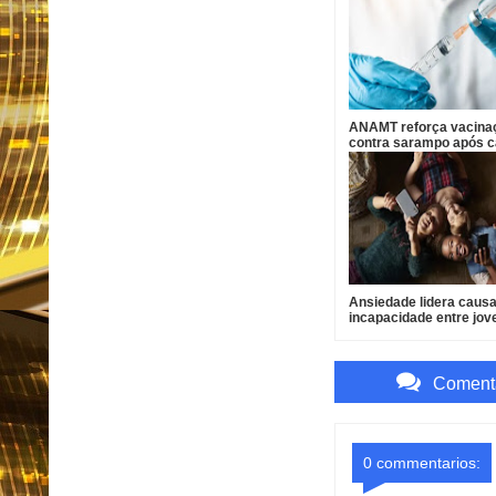
ANAMT reforça vacina
contra sarampo após 
em São Paulo
Ansiedade lidera caus
incapacidade entre jov
Brasil
Comenta
0 commentarios: