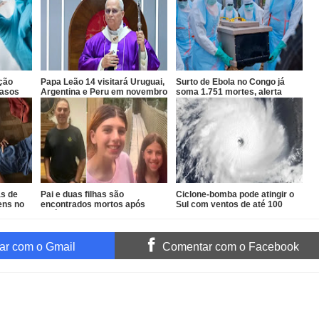
ção
Papa Leão 14 visitará Uruguai,
Surto de Ebola no Congo já
casos
Argentina e Peru em novembro
soma 1.751 mortes, alerta
OMS
as de
Pai e duas filhas são
Ciclone-bomba pode atingir o
ens no
encontrados mortos após
Sul com ventos de até 100
divórcio nos EUA
km/h
r com o Gmail
Comentar com o Facebook