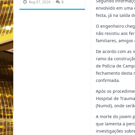
Segundo informaçõe
Aug
07,
2026
-
0
envolvido em uma d
festa, já na saída 
O engenheiro cheg
não resistiu aos f
familiares, amigos
De acordo com as i
ramo da construção 
de Polícia de Camp
fechamento desta m
confirmada.
Após os procedimen
Hospital de Trauma
(Numol), onde serã
A morte do jovem p
que lamenta a per
investigações sobre