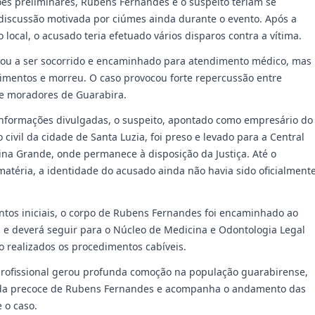
s preliminares, Rubens Fernandes e o suspeito teriam se
iscussão motivada por ciúmes ainda durante o evento. Após a
do local, o acusado teria efetuado vários disparos contra a vítima.
ou a ser socorrido e encaminhado para atendimento médico, mas
erimentos e morreu. O caso provocou forte repercussão entre
 e moradores de Guarabira.
nformações divulgadas, o suspeito, apontado como empresário do
civil da cidade de Santa Luzia, foi preso e levado para a Central
ina Grande, onde permanece à disposição da Justiça. Até o
atéria, a identidade do acusado ainda não havia sido oficialment
tos iniciais, o corpo de Rubens Fernandes foi encaminhado ao
 e deverá seguir para o Núcleo de Medicina e Odontologia Legal
o realizados os procedimentos cabíveis.
rofissional gerou profunda comoção na população guarabirense,
da precoce de Rubens Fernandes e acompanha o andamento das
 o caso.