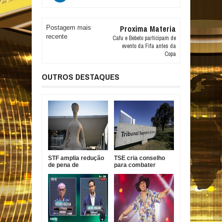
Proxima Materia
Postagem mais
recente
Cafu e Bebeto participam de
evento da Fifa antes da
Copa
OUTROS DESTAQUES
STF amplia redução
TSE cria conselho
de pena de
para combater
condenada pelo 8 de
desinformação e uso
janeiro
indevido de IA