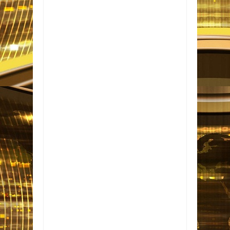
Item Reviewed:
CCJ aprova PEC que reduz
maioridade penal para 16 anos
Rating:
5
Reviewed By:
Informativo em Foco