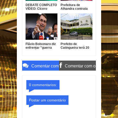
DEBATE COMPLETO
Prefeitura de
VÍDEO: Cícero
Alhandra contrata
garante conclusão
Nathanzinho Lima
da Ponte do Futuro e
por R$ 750 mil para
Lucas diz que ex-
show da festa da
prefeito tem
padroeira
experiência com
obra parada
Flávio Bolsonaro diz
Prefeito de
enfrentar "guerra
Catingueira terá 20
psicológica" na
dias para explicar ao
campanha
TCE-PB
terceirização
irregular de R$ 546
Comentar com
Comentar com o
mil
o Gmail
Facebook
0 commentarios:
Postar um comentário