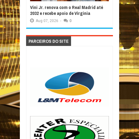
Vini Jr. renova com o Real Madrid até
2032 e recebe apoio de Virginia
Aug
07,
2026
-
0
PARCEIROS DO SITE