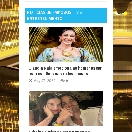
NOTÍCIAS DE FAMOSOS, TV E
ENTRETENIMENTO
Claudia Raia emociona ao homenagear
os três filhos nas redes sociais
Aug
07,
2026
-
0
Sthefany Brito celebra 8 anos de