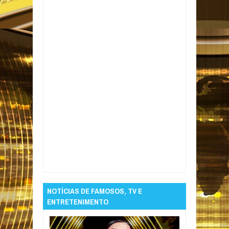
Item Reviewed:
Ator de X-Men revela
diagnóstico de câncer de mama
Rating:
5
Reviewed By:
Informativo em Foco
NOTÍCIAS DE FAMOSOS, TV E
ENTRETENIMENTO