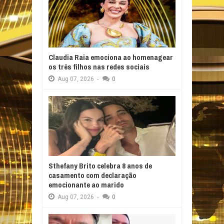
Claudia Raia emociona ao homenagear
os três filhos nas redes sociais
Aug
07,
2026
-
0
Sthefany Brito celebra 8 anos de
casamento com declaração
emocionante ao marido
Aug
07,
2026
-
0