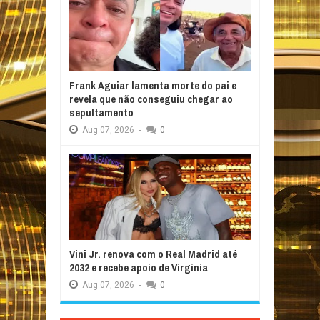
Frank Aguiar lamenta morte do pai e
revela que não conseguiu chegar ao
sepultamento
Aug
07,
2026
-
0
Vini Jr. renova com o Real Madrid até
2032 e recebe apoio de Virginia
Aug
07,
2026
-
0