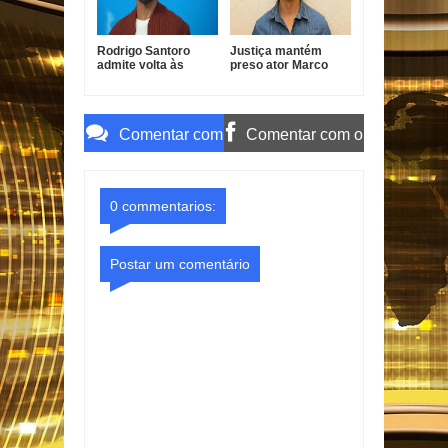
Rodrigo Santoro
Justiça mantém
admite volta às
preso ator Marco
novelas e revela
Furlan investigado
condição para
por estupro de
retornar à TV
vulnerável
Comentar com
Comentar com o
o Gmail
Facebook
0 commentarios:
Postar um comentário