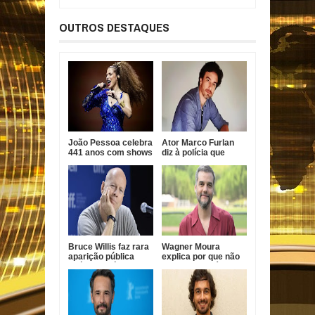
OUTROS DESTAQUES
João Pessoa celebra
Ator Marco Furlan
441 anos com shows
diz à polícia que
gratuitos de Vanessa
confundiu criança
da Mata, Roupa Nova
com namorada após
e Fábio Jr.
prisão por estupro
de vulnerável
Bruce Willis faz rara
Wagner Moura
aparição pública
explica por que não
após diagnóstico de
faz novelas há quase
demência
20 anos