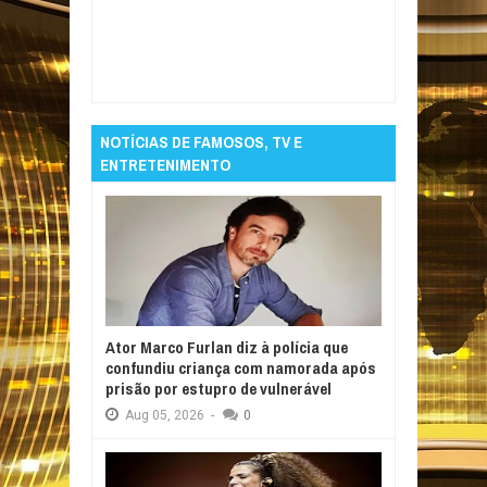
Item Reviewed:
Brasil vence Escócia, avança
líder e tem estreia de Neymar
Rating:
5
Reviewed By:
Informativo em Foco
NOTÍCIAS DE FAMOSOS, TV E
ENTRETENIMENTO
Ator Marco Furlan diz à polícia que
confundiu criança com namorada após
prisão por estupro de vulnerável
Aug
05,
2026
-
0