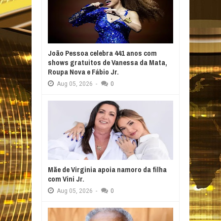
João Pessoa celebra 441 anos com
shows gratuitos de Vanessa da Mata,
Roupa Nova e Fábio Jr.
Aug
05,
2026
-
0
Mãe de Virginia apoia namoro da filha
com Vini Jr.
Aug
05,
2026
-
0