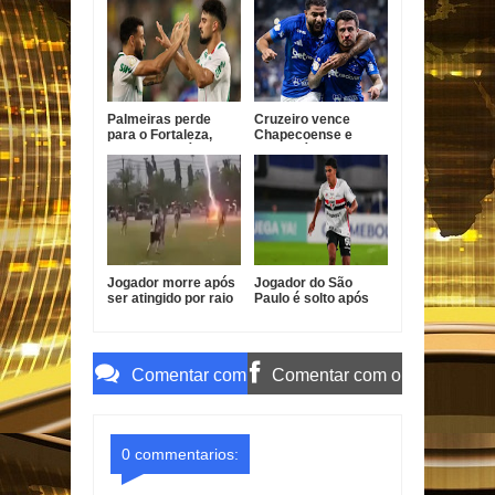
do Brasil
Brasil
Palmeiras perde
Cruzeiro vence
para o Fortaleza,
Chapecoense e
mas avança às
avança às quartas
quartas da Copa do
da Copa do Brasil
Brasil
Jogador morre após
Jogador do São
ser atingido por raio
Paulo é solto após
durante partida de
atropelamento fatal
futebol na Tailândia
em Barueri
Comentar com
Comentar com o
o Gmail
Facebook
0 commentarios: