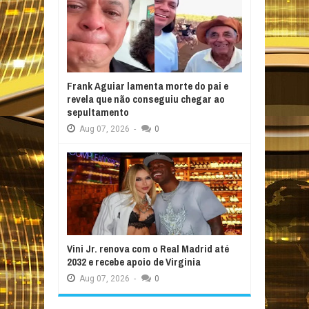
Frank Aguiar lamenta morte do pai e
revela que não conseguiu chegar ao
sepultamento
Aug
07,
2026
-
0
Vini Jr. renova com o Real Madrid até
2032 e recebe apoio de Virginia
Aug
07,
2026
-
0