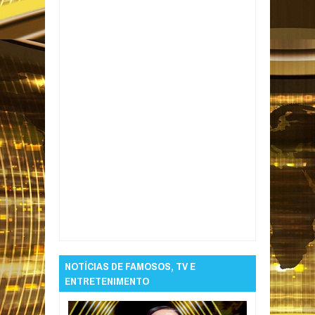
Item Reviewed:
Ancelotti exalta evolução do
Brasil após vitória na Copa
Rating:
5
Reviewed By:
Informativo em Foco
NOTÍCIAS DE FAMOSOS, TV E
ENTRETENIMENTO