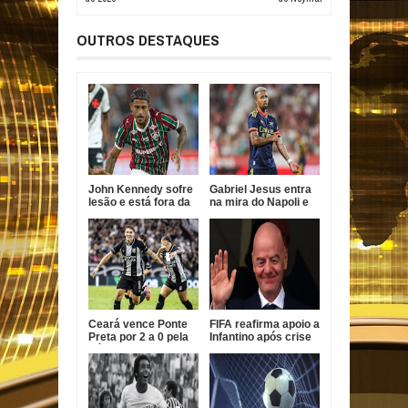
OUTROS DESTAQUES
John Kennedy sofre
Gabriel Jesus entra
lesão e está fora da
na mira do Napoli e
temporada do
pode deixar Arsenal
Fluminense
Ceará vence Ponte
FIFA reafirma apoio a
Preta por 2 a 0 pela
Infantino após crise
Série B
com projeto
comercial