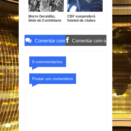
Morre Geraldão,
CBF suspenderá
ídolo do Corinthians
futebol de clubes
e campeão paulista
durante a Copa do
de 1977
Mundo de 2027
Comentar com
Comentar com o
o Gmail
Facebook
0 commentarios:
Postar um comentário