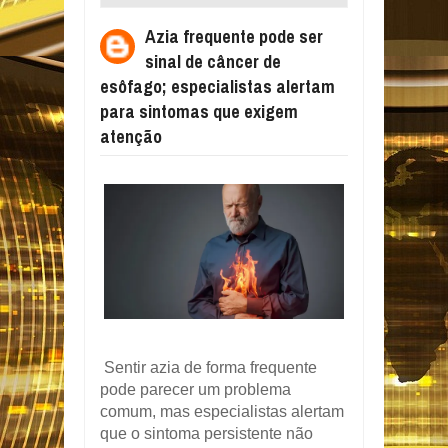
CÂNCER DE ESÔFAGO; ESPECIALISTAS
Azia frequente pode ser
ALERTAM PARA SINTOMAS QUE EXIGEM
sinal de câncer de
ATENÇÃO
esôfago; especialistas alertam
para sintomas que exigem
atenção
Sentir azia de forma frequente
pode parecer um problema
comum, mas especialistas alertam
que o sintoma persistente não