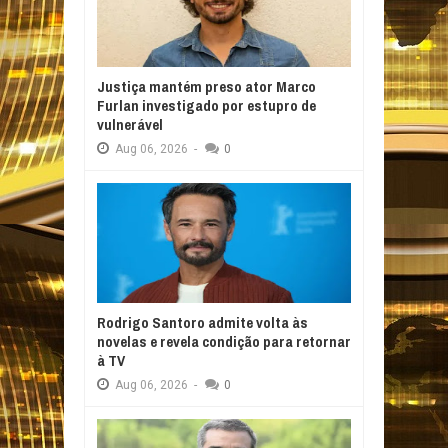
Justiça mantém preso ator Marco
Furlan investigado por estupro de
vulnerável
Aug
06,
2026
-
0
Rodrigo Santoro admite volta às
novelas e revela condição para retornar
à TV
Aug
06,
2026
-
0