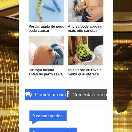
Perda rápida de peso
Anvisa pode aprovar
pode causar
mais oito canetas
afundamento das
emagrecedoras até
têmporas, alertam
2026
especialistas
Cirurgia inédita
Uva verde ou roxa?
antes do parto salva
Saiba qual oferece
bebê com forma
mais benefícios à
grave de
saúde
gastrosquise
Comentar com
Comentar com o
o Gmail
Facebook
0 commentarios: