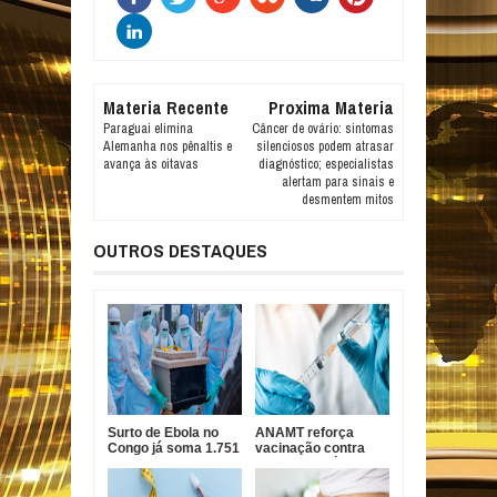
Materia Recente
Proxima Materia
Paraguai elimina
Câncer de ovário: sintomas
Alemanha nos pênaltis e
silenciosos podem atrasar
avança às oitavas
diagnóstico; especialistas
alertam para sinais e
desmentem mitos
OUTROS DESTAQUES
Surto de Ebola no
ANAMT reforça
Congo já soma 1.751
vacinação contra
mortes, alerta OMS
sarampo após casos
em São Paulo