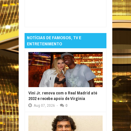
Item Reviewed:
Azia frequente pode ser sinal
de câncer de esôfago; especialistas alertam
para sintomas que exigem atenção
Rating:
5
Reviewed By:
Informativo em Foco
NOTÍCIAS DE FAMOSOS, TV E
ENTRETENIMENTO
Vini Jr. renova com o Real Madrid até
2032 e recebe apoio de Virginia
Aug
07,
2026
-
0