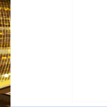
Item Reviewed:
Moraes 
Informativo em Foco