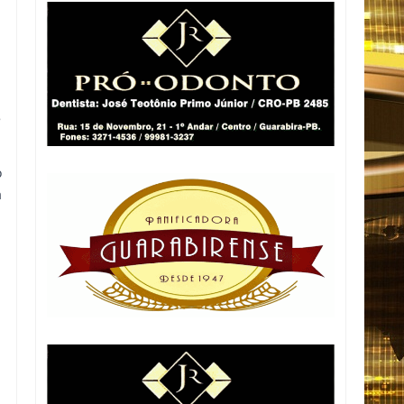
e
o
a