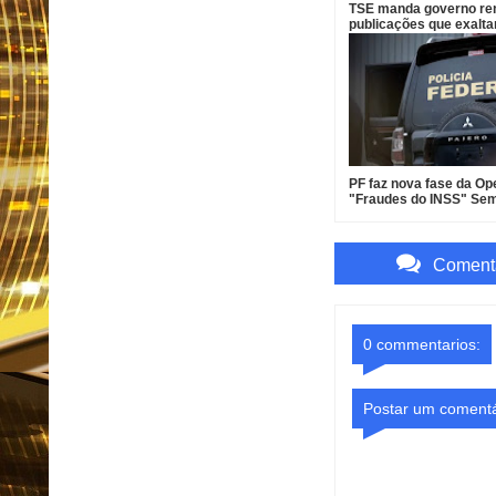
TSE manda governo r
publicações que exalt
das redes oficiais
PF faz nova fase da Op
"Fraudes do INSS" Se
Desconto e mira senad
Weverton Rocha e adv
Comenta
0 commentarios:
Postar um comentá