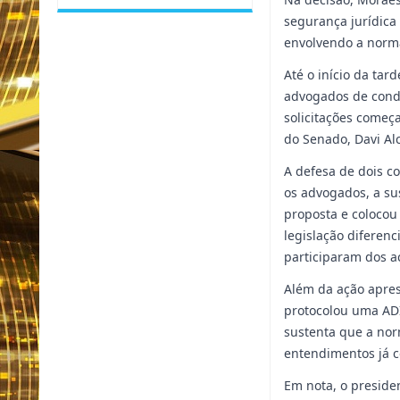
segurança jurídica
envolvendo a norm
Até o início da ta
advogados de conde
solicitações começ
do Senado, Davi Alc
A defesa de dois c
os advogados, a su
proposta e coloco
legislação diferen
participaram dos a
Além da ação apre
protocolou uma ADI
sustenta que a nor
entendimentos já c
Em nota, o presiden