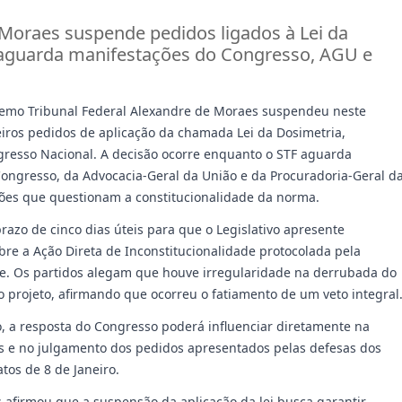
Moraes suspende pedidos ligados à Lei da
 aguarda manifestações do Congresso, AGU e
remo Tribunal Federal Alexandre de Moraes suspendeu neste
eiros pedidos de aplicação da chamada Lei da Dosimetria,
resso Nacional. A decisão ocorre enquanto o STF aguarda
ongresso, da Advocacia-Geral da União e da Procuradoria-Geral d
ões que questionam a constitucionalidade da norma.
azo de cinco dias úteis para que o Legislativo apresente
bre a Ação Direta de Inconstitucionalidade protocolada pela
e. Os partidos alegam que houve irregularidade na derrubada do
o projeto, afirmando que ocorreu o fatiamento de um veto integral
, a resposta do Congresso poderá influenciar diretamente na
s e no julgamento dos pedidos apresentados pelas defesas dos
tos de 8 de Janeiro.
 afirmou que a suspensão da aplicação da lei busca garantir