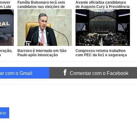
emover
Família Bolsonaro terá seis
Avante oficializa candidatura
am Lula
candidatos nas eleições de
de Augusto Cury à Presidência
outubro
da República
eração,
Barroso é internado em São
Congresso retoma trabalhos
m
Paulo após intoxicação
com PEC da 6x1 e segurança
or
alimentar
em pauta
ogado
r com o Gmail
Comentar com o Facebook
rio