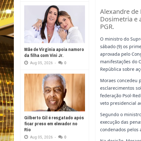
Alexandre de 
Dosimetria e
PGR.
O ministro do Sup
sábado (9) os prim
Mãe de Virginia apoia namoro
aprovada pelo Cong
da filha com Vini Jr.
manifestações do C
Aug
05,
2026
-
0
República sobre aç
Moraes concedeu pr
esclarecimentos so
federação Psol-Red
veto presidencial a
Segundo o ministro
Gilberto Gil é resgatado após
execução das pena
ficar preso em elevador no
Rio
condenados pelos a
Aug
05,
2026
-
0
Na decisão, Moraes