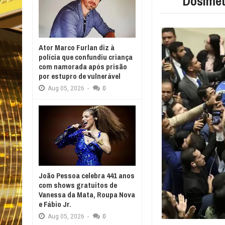
Dosimet
Ator Marco Furlan diz à
polícia que confundiu criança
com namorada após prisão
por estupro de vulnerável
Aug
05,
2026
-
0
João Pessoa celebra 441 anos
com shows gratuitos de
Vanessa da Mata, Roupa Nova
e Fábio Jr.
Aug
05,
2026
-
0