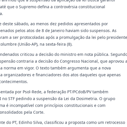
 até que o Supremo defina a controvérsia constitucional
a.
rde deste sábado, ao menos dez pedidos apresentados por
nados pelos atos de 8 de Janeiro haviam sido suspensos. As
aram a ser protocoladas após a promulgação da lei pelo president
olumbre (União-AP), na sexta-feira (8).
ondenados criticou a decisão do ministro em nota pública. Segund
spensão contraria a decisão do Congresso Nacional, que aprovou 
u a norma em vigor. O texto também argumenta que a nova
cia organizadores e financiadores dos atos daqueles que apenas
contecimentos.
sentada por Psol-Rede, a federação PT/PCdoB/PV também
 no STF pedindo a suspensão da Lei da Dosimetria. O grupo
ma é incompatível com princípios constitucionais e com
onsolidados pela Corte.
te do PT, Edinho Silva, classificou a proposta como um retrocesso