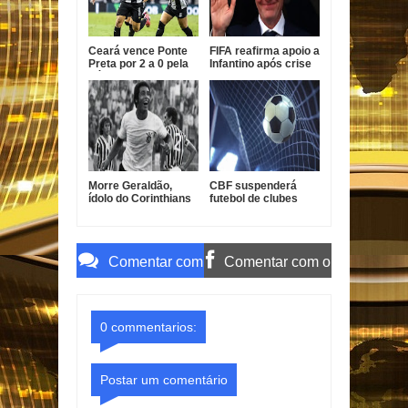
Ceará vence Ponte
FIFA reafirma apoio a
Preta por 2 a 0 pela
Infantino após crise
Série B
com projeto
comercial
Morre Geraldão,
CBF suspenderá
ídolo do Corinthians
futebol de clubes
e campeão paulista
durante a Copa do
de 1977
Mundo de 2027
Comentar com
Comentar com o
o Gmail
Facebook
0 commentarios:
Postar um comentário