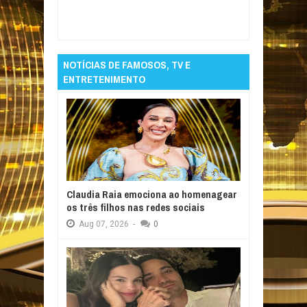
Cruzeiro no Maracanã e vê Palmeiras
encostar
Rating:
5
Reviewed By:
Informativo
em Foco
NOTÍCIAS DE FAMOSOS, TV E
ENTRETENIMENTO
Claudia Raia emociona ao homenagear
os três filhos nas redes sociais
Aug
07,
2026
-
0