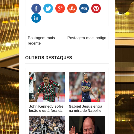
Postagem mais
Postagem mais antiga
recente
OUTROS DESTAQUES
John Kennedy sofre
Gabriel Jesus entra
lesão e está fora da
na mira do Napoli e
temporada do
pode deixar Arsenal
Fluminense