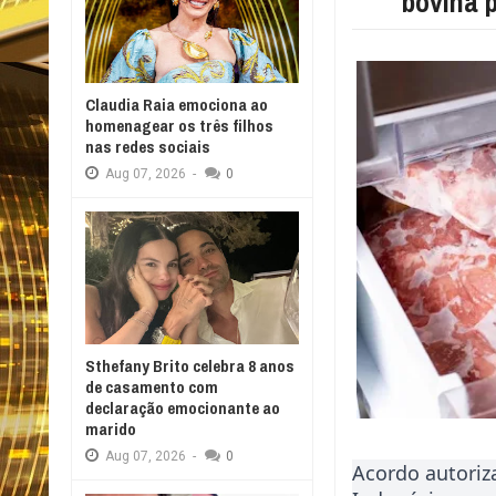
bovina 
Claudia Raia emociona ao
homenagear os três filhos
nas redes sociais
Aug
07,
2026
-
0
Sthefany Brito celebra 8 anos
de casamento com
declaração emocionante ao
marido
Aug
07,
2026
-
0
Acordo autoriz