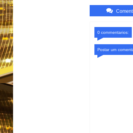
Comenta
0 commentarios:
Postar um comentá