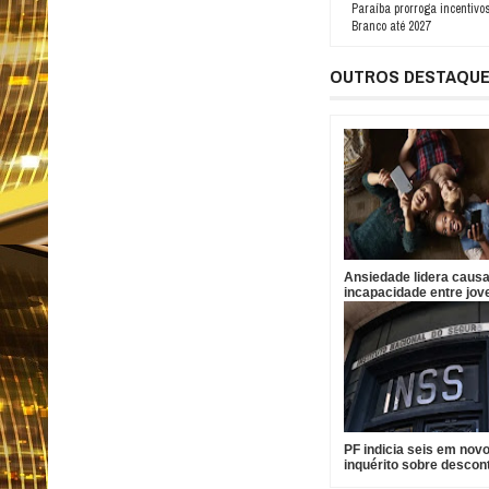
Paraíba prorroga incentivos
Branco até 2027
OUTROS DESTAQU
Ansiedade lidera caus
incapacidade entre jov
Brasil
PF indicia seis em nov
inquérito sobre descon
indevidos no INSS