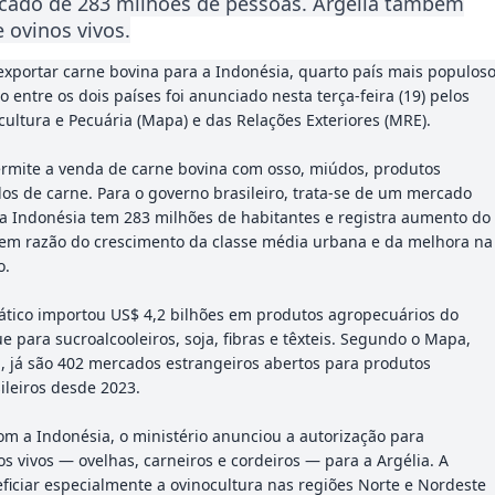
cado de 283 milhões de pessoas. Argélia também
 ovinos vivos.
 exportar carne bovina para a Indonésia, quarto país mais populos
entre os dois países foi anunciado nesta terça-feira (19) pelos
cultura e Pecuária (Mapa) e das Relações Exteriores (MRE).
rmite a venda de carne bovina com osso, miúdos, produtos
os de carne. Para o governo brasileiro, trata-se de um mercado
e a Indonésia tem 283 milhões de habitantes e registra aumento do
em razão do crescimento da classe média urbana e da melhora na
o.
iático importou US$ 4,2 bilhões em produtos agropecuários do
e para sucroalcooleiros, soja, fibras e têxteis. Segundo o Mapa,
 já são 402 mercados estrangeiros abertos para produtos
ileiros desde 2023.
om a Indonésia, o ministério anunciou a autorização para
s vivos — ovelhas, carneiros e cordeiros — para a Argélia. A
ficiar especialmente a ovinocultura nas regiões Norte e Nordeste