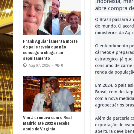
Indonésia, mer
abre compra de
O Brasil passará a
do mundo. O acordo 
ministérios da Agri
Frank Aguiar lamenta morte
O entendimento pe
do pai e revela que não
cárneos e preparad
conseguiu chegar ao
sepultamento
estratégico, já qu
consumo de carne 
Aug
07,
2026
-
0
renda da populaçã
Em 2024, o país as
Brasil, com destaqu
com a nova medida,
agropecuários bras
Vini Jr. renova com o Real
Além da parceria c
Madrid até 2032 e recebe
exportação de ovino
apoio de Virginia
abertura deve bene