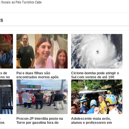
 fiscais ao Polo Turístico Cabo
ES
as de
Pai e duas filhas são
Ciclone-bomba pode atingir o
ens no
encontrados mortos após
Sul com ventos de até 100
divórcio nos EUA
km/h
o
Procon-JP interdita posto na
Adolescente mata avós,
tos
Torre por gasolina fora do
alunos e professores em
padrão
escola na Tailândia