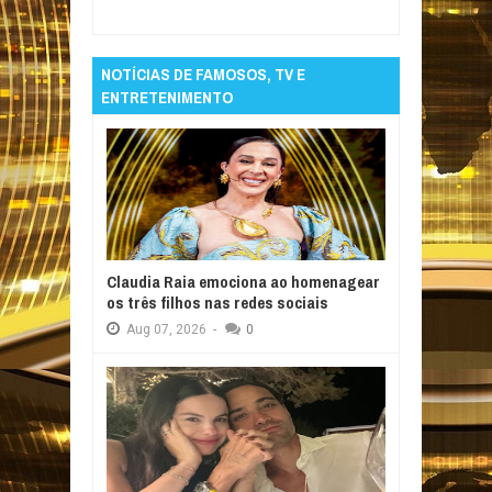
Informativo em Foco
NOTÍCIAS DE FAMOSOS, TV E
ENTRETENIMENTO
Claudia Raia emociona ao homenagear
os três filhos nas redes sociais
Aug
07,
2026
-
0