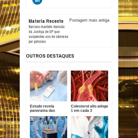
Materia Recente
Postagem mais antiga
Barroso mantém decisão
da Justiça de SP que
suspendeu uso de câmeras
por policiais
OUTROS DESTAQUES
Estudo revela
Colesterol alto atinge
panorama das
1 em cada 3
hepatites virais no
brasileiros e pode
Brasil e aponta
evoluir sem
desafios para
sintomas
eliminação até 2030