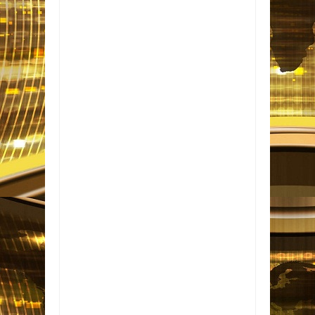
Item Reviewed:
Verão: cuidado com a
intoxicação alimentar
Rating:
5
Reviewed By: