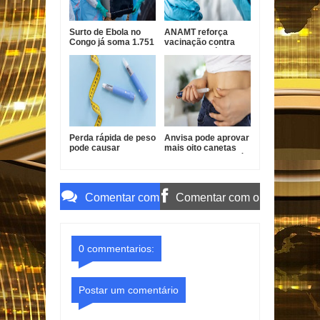
Surto de Ebola no
ANAMT reforça
Congo já soma 1.751
vacinação contra
mortes, alerta OMS
sarampo após casos
em São Paulo
Perda rápida de peso
Anvisa pode aprovar
pode causar
mais oito canetas
afundamento das
emagrecedoras até
têmporas, alertam
2026
especialistas
Comentar com
Comentar com o
o Gmail
Facebook
0 commentarios:
Postar um comentário