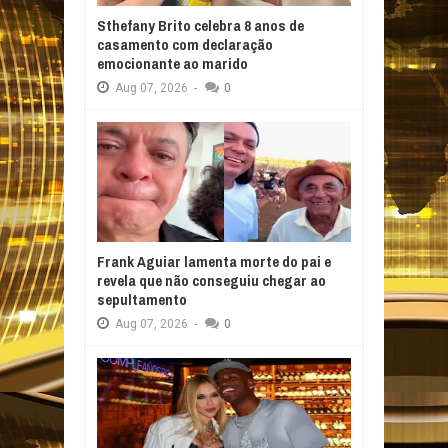
Sthefany Brito celebra 8 anos de
casamento com declaração
emocionante ao marido
Aug
07,
2026
-
0
Frank Aguiar lamenta morte do pai e
revela que não conseguiu chegar ao
sepultamento
Aug
07,
2026
-
0