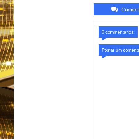
Comenta
0 commentarios:
Postar um comentá