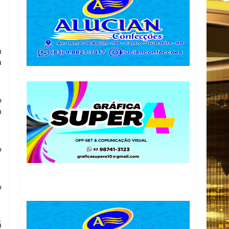
m
a
o
a
o
o
á