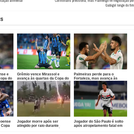
icação alimentar
Corinthians pressiona, mas Flamengo vê negociação por
Gabigol longe do fim
ES
nse e
Grêmio vence Mirassol e
Palmeiras perde para o
Copa do
avança às quartas da Copa do
Fortaleza, mas avança às
Brasil
quartas da Copa do Brasil
coense
Jogador morre após ser
Jogador do São Paulo é solto
a Copa
atingido por raio durante
após atropelamento fatal em
partida de futebol na Tailândia
Barueri