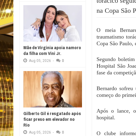
torácico segui
na Copa São P
O meia Bernard
traumatismo torá
Copa São Paulo, c
Mãe de Virginia apoia namoro
da filha com Vini Jr.
Segundo boletim 
Aug
05,
2026
-
0
Hospital São Joa
fase da competiçã
Bernardo sofreu 
começo do primei
Após o lance, o
Gilberto Gil é resgatado após
hospital.
ficar preso em elevador no
Rio
O clube inform
Aug
05,
2026
-
0