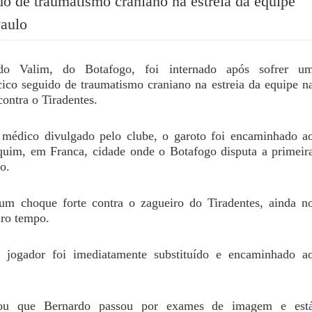
do de traumatismo craniano na estreia da equipe
aulo
o Valim, do Botafogo, foi internado após sofrer u
cico seguido de traumatismo craniano na estreia da equipe n
ontra o Tiradentes.
médico divulgado pelo clube, o garoto foi encaminhado a
quim, em Franca, cidade onde o Botafogo disputa a primeir
o.
um choque forte contra o zagueiro do Tiradentes, ainda n
ro tempo.
 jogador foi imediatamente substituído e encaminhado a
ou que Bernardo passou por exames de imagem e est