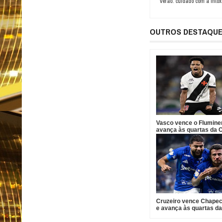
Verão: cuidado com a intox
OUTROS DESTAQU
Vasco vence o Flumine
avança às quartas da 
Brasil
Cruzeiro vence Chape
e avança às quartas d
do Brasil