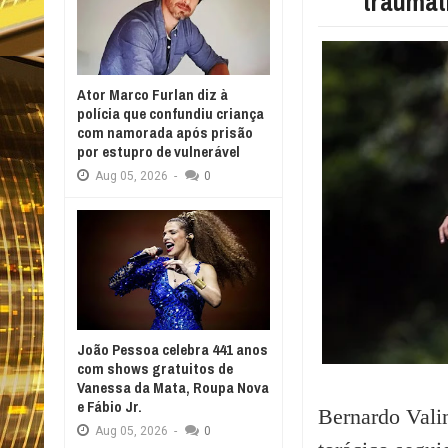
traumat
Ator Marco Furlan diz à
polícia que confundiu criança
com namorada após prisão
por estupro de vulnerável
Aug
05,
2026
-
0
João Pessoa celebra 441 anos
com shows gratuitos de
Vanessa da Mata, Roupa Nova
e Fábio Jr.
Bernardo Vali
Aug
05,
2026
-
0