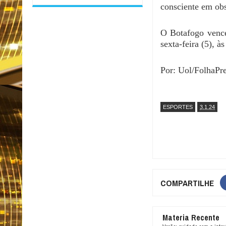
consciente em ob
O Botafogo vence
sexta-feira (5), à
Por: Uol/FolhaPr
ESPORTES
3.1.24
COMPARTILHE
Materia Recente