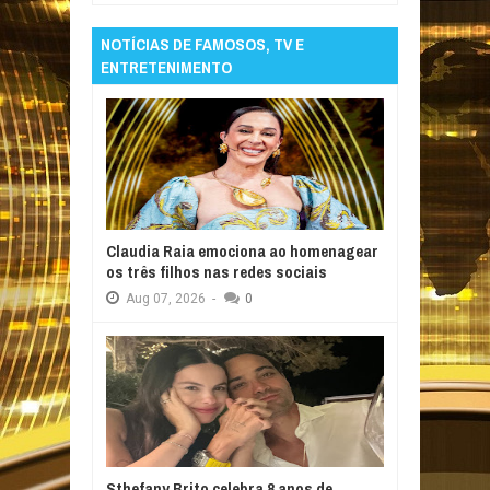
NOTÍCIAS DE FAMOSOS, TV E
ENTRETENIMENTO
Claudia Raia emociona ao homenagear
os três filhos nas redes sociais
Aug
07,
2026
-
0
Sthefany Brito celebra 8 anos de