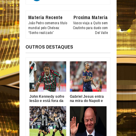
Materia Recente
Proxima Materia
João Pedro comemora título
Vasco viaja a Quito sem
mundial pelo Chelsea:
Coutinho para duelo com
“Sonho realizado”
Del Valle
OUTROS DESTAQUES
John Kennedy sofre
Gabriel Jesus entra
lesão e está fora da
na mira do Napoli e
temporada do
pode deixar Arsenal
Fluminense