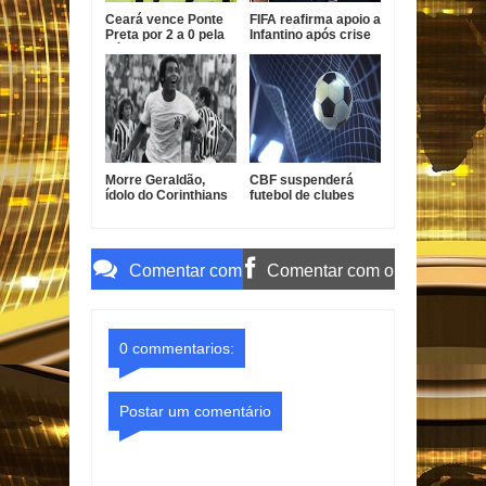
Ceará vence Ponte
FIFA reafirma apoio a
Preta por 2 a 0 pela
Infantino após crise
Série B
com projeto
comercial
Morre Geraldão,
CBF suspenderá
ídolo do Corinthians
futebol de clubes
e campeão paulista
durante a Copa do
de 1977
Mundo de 2027
Comentar com
Comentar com o
o Gmail
Facebook
0 commentarios:
Postar um comentário