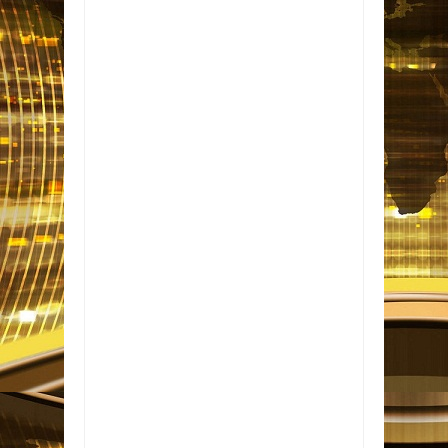
Item Reviewed:
Brasil vence Venezuela na
estreia da Copa América feminina
Rating:
5
Reviewed By:
Informativo em Foco