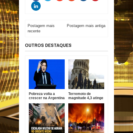
Postagem mais
Postagem mais antiga
recente
OUTROS DESTAQUES
Pobreza volta a
Terremoto de
crescer na Argentina
magnitude 4,3 atinge
e Milei defende
a Toscana e assusta
ajuste econômico
moradores na Itália