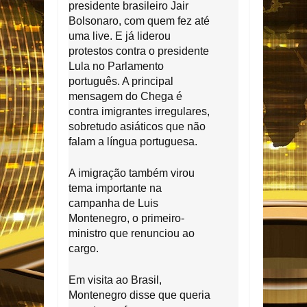
presidente brasileiro Jair
O
n
,
Bolsonaro, com quem fez até
d
a
uma live. E já liderou
d
protestos contra o presidente
a
Lula no Parlamento
f
português. A principal
o
mensagem do Chega é
t
o
contra imigrantes irregulares,
,
sobretudo asiáticos que não
falam a língua portuguesa.
A imigração também virou
tema importante na
campanha de Luis
Montenegro, o primeiro-
ministro que renunciou ao
cargo.
Em visita ao Brasil,
Montenegro disse que queria