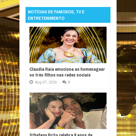
NOTÍCIAS DE FAMOSOS, TV E
ENTRETENIMENTO
Claudia Raia emociona ao homenagear
os três filhos nas redes sociais
Aug
07,
2026
-
0
Sthefany Brito celebra 8 anos de