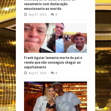
casamento com declaração
emocionante ao marido
Aug
07,
2026
-
0
Frank Aguiar lamenta morte do pai e
revela que não conseguiu chegar ao
sepultamento
Aug
07,
2026
-
0