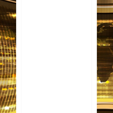
Item Reviewed:
O peso dos brasileiros na
eleição de Portugal
Rating:
5
Reviewed By:
Informativo em Foco