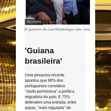
C
REUTERS
R
L
O governo de Luis Montenegro caiu, mas ele está con
É
e
D
g
I
T
e
O
n
'Guiana
,
d
a
brasileira'
d
a
f
o
Uma pesquisa recente
t
apontou que 68% dos
o
portugueses considera
,
"muito permissiva" a política
migratória do país. E 75%
defendem uma entrada, entre
aspas, "mais regulada" de