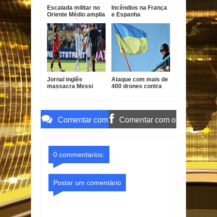
Escalada militar no
Incêndios na França
Oriente Médio amplia
e Espanha
tensão após ataques
desalojam mais de
entre EUA, Irã e
325 mil pessoas
aliados
Jornal inglês
Ataque com mais de
massacra Messi
400 drones contra
após final:
Moscou deixa
"Petulante e
feridos e amplia
vergonhoso"
tensão entre Rússia
e Ucrânia
Comentar com
Comentar com o
o Gmail
Facebook
0 commentarios:
Postar um comentário