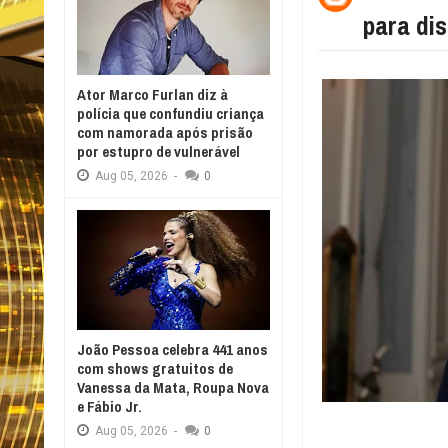
para di
Ator Marco Furlan diz à
polícia que confundiu criança
com namorada após prisão
por estupro de vulnerável
Aug
05,
2026
-
0
João Pessoa celebra 441 anos
com shows gratuitos de
Vanessa da Mata, Roupa Nova
e Fábio Jr.
Aug
05,
2026
-
0