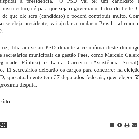
disputar a presidência. "O PSD vai ter um candidato 
o nosso esforço é para que seja o governador Eduardo Leite. 
 de que ele será (candidato) e poderá contribuir muito. Co
so se eleja presidente, vai ajudar a mudar o Brasil", afirmou 
D.
uz, filiaram-se ao PSD durante a cerimônia deste doming
e secretários municipais da gestão Paes, como Marcelo Caler
gridade Pública) e Laura Carneiro (Assistência Social)
o, 11 secretários deixarão os cargos para concorrer na eleiçã
D, que atualmente tem 37 deputados federais, quer eleger 5
próxima disputa.
eúdo
3.22