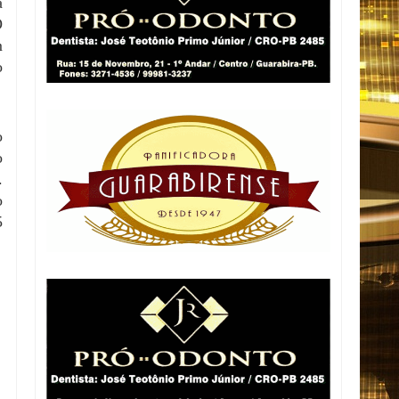
a
O
m
o
o
o
.
o
5