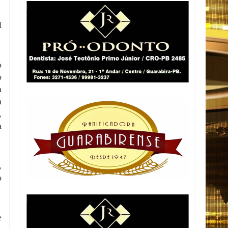
l
o
o
a
m
,
a
,
o
e