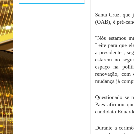
Santa Cruz, que 
(OAB), é pré-can
"Nós estamos mui
Leite para que el
a presidente", se
estarem no segun
espaço na polít
renovação, com 
mudança já compro
Questionado se n
Paes afirmou que
candidato Eduardo
Durante a cerimô