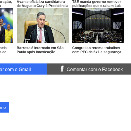
eração,
Avante oficializa candidatura
TSE manda governo remover
m
de Augusto Cury à Presidência
publicações que exaltam Lula
or
da República
das redes oficiais
ogado
 seis
Barroso é internado em São
Congresso retoma trabalhos
s de
Paulo após intoxicação
com PEC da 6x1 e segurança
alimentar
em pauta
r com o Gmail
Comentar com o Facebook
rio