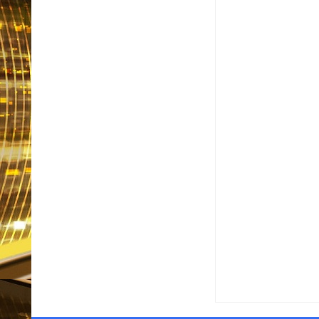
Item Reviewed:
Eduardo
Reviewed By:
Informat