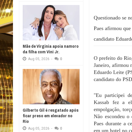
Questionado se no
Paes afirmou que 
candidato Eduardo
Mãe de Virginia apoia namoro
da filha com Vini Jr.
O prefeito do Rio
Aug
05,
2026
-
0
Janeiro, afirmou 
Eduardo Leite (PS
candidato do PSD
"Eu participei d
Kassab fez a el
empolgação, torço
Gilberto Gil é resgatado após
ficar preso em elevador no
Não escondeu o d
Rio
Paes durante a c
Aug
05,
2026
-
0
em um hotel no c