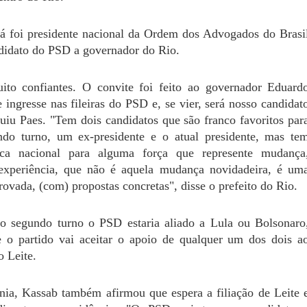
já foi presidente nacional da Ordem dos Advogados do Brasi
didato do PSD a governador do Rio.
to confiantes. O convite foi feito ao governador Eduard
e ingresse nas fileiras do PSD e, se vier, será nosso candidat
guiu Paes. "Tem dois candidatos que são franco favoritos par
do turno, um ex-presidente e o atual presidente, mas te
ica nacional para alguma força que represente mudança
experiência, que não é aquela mudança novidadeira, é um
vada, (com) propostas concretas", disse o prefeito do Rio.
o segundo turno o PSD estaria aliado a Lula ou Bolsonaro
 o partido vai aceitar o apoio de qualquer um dos dois a
 Leite.
nia, Kassab também afirmou que espera a filiação de Leite 