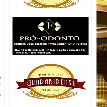
e
)
a
.
u
,