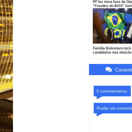
PF faz nova fase da Op
"Fraudes do INSS" Se
Desconto e mira senad
Weverton Rocha e adv
Família Bolsonaro terá
candidatos nas eleiçõe
outubro
Comenta
0 commentarios:
Postar um comentá