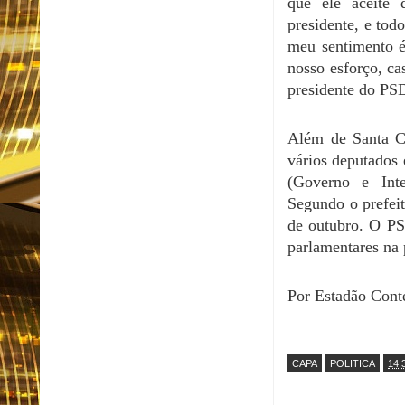
que ele aceite 
presidente, e tod
meu sentimento é
nosso esforço, ca
presidente do PS
Além de Santa Cr
vários deputados 
(Governo e Inte
Segundo o prefeit
de outubro. O PS
parlamentares na 
Por Estadão Cont
CAPA
POLITICA
14.