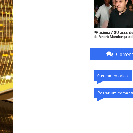
PF aciona AGU após d
de André Mendonça so
investigação do INSS
Comenta
0 commentarios:
Postar um comentá