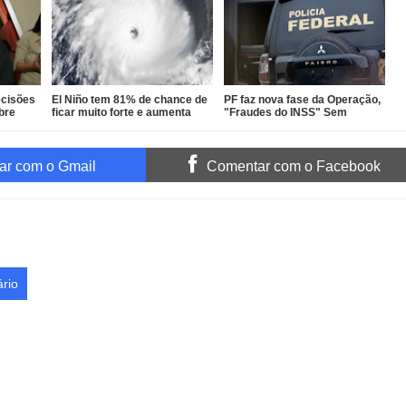
ecisões
El Niño tem 81% de chance de
PF faz nova fase da Operação,
bre
ficar muito forte e aumenta
"Fraudes do INSS" Sem
risco de eventos extremos no
Desconto e mira senador
Brasil
Weverton Rocha e advogado
r com o Gmail
Comentar com o Facebook
rio