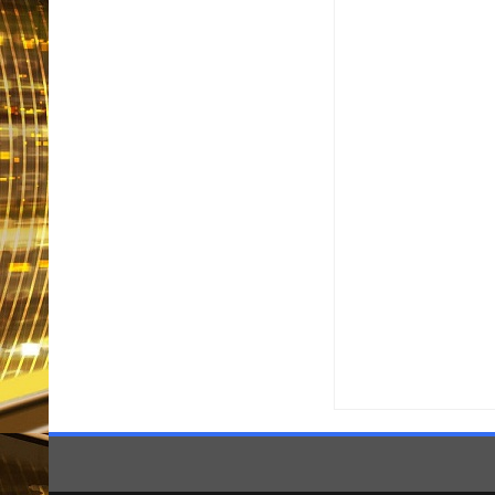
Item Reviewed:
Pai é i
By:
Informativo em Foc