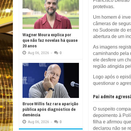
Francisco Beltrão 
protetivas.
Um homem é invest
câmeras de segura
no Sudoeste do es
Wagner Moura explica por
abertura de um inq
que não faz novelas há quase
20 anos
As imagens regist
caminhando pela 
Aug
06,
2026
-
0
ele desfere um ch
região atingida pe
Logo após o episó
questionar o agres
Pai admite agres
Bruce Willis faz rara aparição
pública após diagnóstico de
O suspeito compare
demência
depoimento à Políc
filha e afirmou q
Aug
06,
2026
-
0
declarou não se r