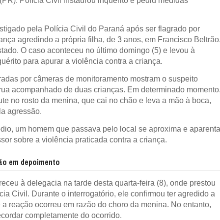
(PR). Polícia Civil instaurou inquérito e pediu medidas
igado pela Polícia Civil do Paraná após ser flagrado por
nça agredindo a própria filha, de 3 anos, em Francisco Beltrão
tado. O caso aconteceu no último domingo (5) e levou à
uérito para apurar a violência contra a criança.
radas por câmeras de monitoramento mostram o suspeito
rua acompanhado de duas crianças. Em determinado momento
ute no rosto da menina, que cai no chão e leva a mão à boca,
la agressão.
dio, um homem que passava pelo local se aproxima e aparent
sor sobre a violência praticada contra a criança.
são em depoimento
ceu à delegacia na tarde desta quarta-feira (8), onde prestou
ia Civil. Durante o interrogatório, ele confirmou ter agredido a
ue a reação ocorreu em razão do choro da menina. No entanto,
ecordar completamente do ocorrido.