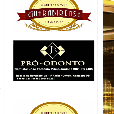
,
,
a