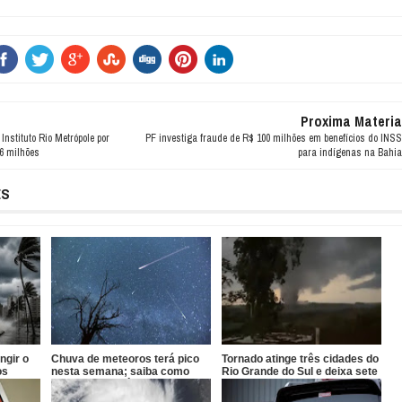
Proxima Materia
Instituto Rio Metrópole por
PF investiga fraude de R$ 100 milhões em benefícios do INSS
6 milhões
para indígenas na Bahia
ES
ngir o
Chuva de meteoros terá pico
Tornado atinge três cidades do
os
nesta semana; saiba como
Rio Grande do Sul e deixa sete
observar o fenômeno no Brasil
feridos