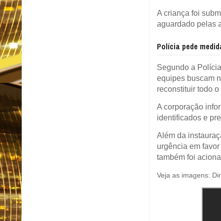
A criança foi subm
aguardado pelas a
Polícia pede medid
Segundo a Polícia
equipes buscam n
reconstituir todo o
A corporação info
identificados e p
Além da instauraçã
urgência em favor
também foi aciona
Veja as imagens: Di