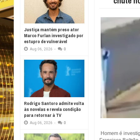
chute n
Justiça mantém preso ator
Marco Furlan investigado por
estupro de vulnerável
Aug
06,
2026
-
0
Rodrigo Santoro admite volta
às novelas e revela condição
para retornar à TV
Aug
06,
2026
-
0
Homem é investiga