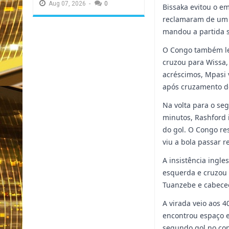
Aug
07,
2026
-
0
Bissaka evitou o em
reclamaram de um 
mandou a partida s
O Congo também lev
cruzou para Wissa, 
acréscimos, Mpasi 
após cruzamento 
Na volta para o seg
minutos, Rashford 
do gol. O Congo re
viu a bola passar r
A insistência ingl
esquerda e cruzou
Tuanzebe e cabeceo
A virada veio aos
encontrou espaço e
segundo gol no conf