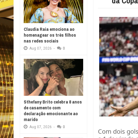
da Copa
Claudia Raia emociona ao
homenagear os três filhos
nas redes sociais
Aug
07,
2026
-
0
Sthefany Brito celebra 8 anos
de casamento com
declaração emocionante ao
marido
Aug
07,
2026
-
0
Com dois gols