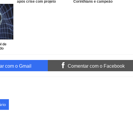
após crise com projeto
Corinthians e campeão
comercial
paulista de 1977
l de
 do
r com o Gmail
Comentar com o Facebook
rio