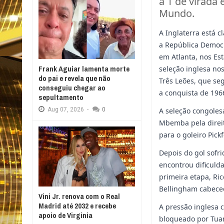
a 1 de virada 
Mundo.
A Inglaterra está c
a República Democrá
em Atlanta, nos Es
Frank Aguiar lamenta morte
seleção inglesa nos
do pai e revela que não
Três Leões, que se
conseguiu chegar ao
a conquista de 196
sepultamento
A seleção congoles
Aug
07,
2026
-
0
Mbemba pela direit
para o goleiro Pic
Depois do gol sofr
encontrou dificuld
primeira etapa, Ri
Bellingham cabeceo
Vini Jr. renova com o Real
Madrid até 2032 e recebe
A pressão inglesa 
apoio de Virginia
bloqueado por Tuan