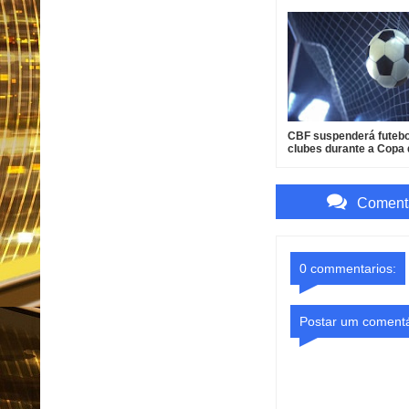
CBF suspenderá futebo
clubes durante a Copa
Mundo de 2027
Comenta
0 commentarios:
Postar um comentá