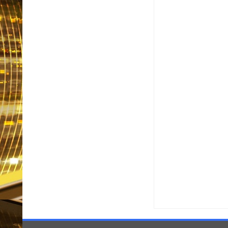
Item Reviewed:
Inglate
By:
Informativo em Foc