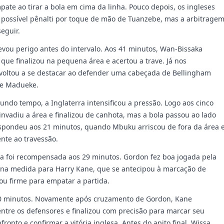
pate ao tirar a bola em cima da linha. Pouco depois, os ingleses
possível pênalti por toque de mão de Tuanzebe, mas a arbitrage
eguir.
ou perigo antes do intervalo. Aos 41 minutos, Wan-Bissaka
que finalizou na pequena área e acertou a trave. Já nos
voltou a se destacar ao defender uma cabeçada de Bellingham
de Madueke.
undo tempo, a Inglaterra intensificou a pressão. Logo aos cinco
invadiu a área e finalizou de canhota, mas a bola passou ao lado
spondeu aos 21 minutos, quando Mbuku arriscou de fora da área 
ente ao travessão.
esa foi recompensada aos 29 minutos. Gordon fez boa jogada pela
 na medida para Harry Kane, que se antecipou à marcação de
u firme para empatar a partida.
 40 minutos. Novamente após cruzamento de Gordon, Kane
ntre os defensores e finalizou com precisão para marcar seu
ronto e confirmar a vitória inglesa. Antes do apito final, Wissa