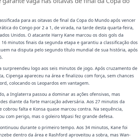
e garante vaga nas oitavas de final da Copa do
lassificada para as oitavas de final da Copa do Mundo após vencer
tica do Congo por 2 a 1, de virada, na tarde desta quarta-feira,
tados Unidos. O atacante Harry Kane marcou os dois gols da
 16 minutos finais da segunda etapa e garantiu a classificação dos
guem na disputa pelo segundo título mundial de sua história, após
6.
a surpreendeu logo aos seis minutos de jogo. Após cruzamento de
a, Cipenga apareceu na área e finalizou com força, sem chances
kford, colocando os Leopardos em vantagem.
ido, a Inglaterra passou a dominar as ações ofensivas, mas
ades diante da forte marcação adversária. Aos 27 minutos da
ce cobrou falta e Konsa quase marcou contra. Na sequência,
u com perigo, mas o goleiro Mpasi fez grande defesa.
continuou durante o primeiro tempo. Aos 34 minutos, Kane foi
zebe dentro da área e Rashford aproveitou a sobra, mas Wan-