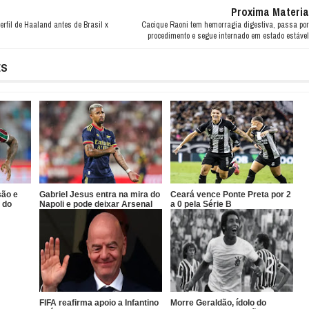
Proxima Materia
erfil de Haaland antes de Brasil x
Cacique Raoni tem hemorragia digestiva, passa por
procedimento e segue internado em estado estável
ES
são e
Gabriel Jesus entra na mira do
Ceará vence Ponte Preta por 2
 do
Napoli e pode deixar Arsenal
a 0 pela Série B
FIFA reafirma apoio a Infantino
Morre Geraldão, ídolo do