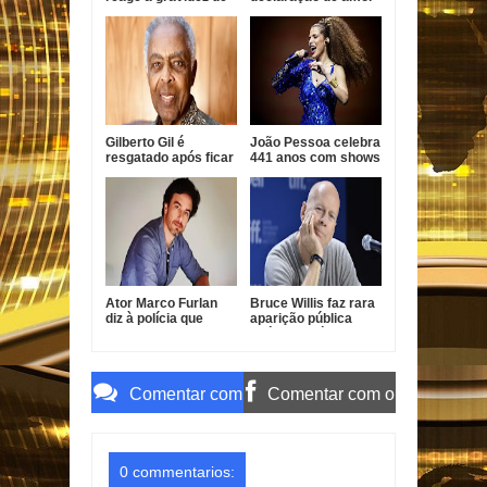
Fred Bruno e diz que
a Bruna Marquezine
já ama o bebê
Gilberto Gil é
João Pessoa celebra
resgatado após ficar
441 anos com shows
preso em elevador
gratuitos de Vanessa
no Rio
da Mata, Roupa Nova
e Fábio Jr.
Ator Marco Furlan
Bruce Willis faz rara
diz à polícia que
aparição pública
confundiu criança
após diagnóstico de
com namorada após
demência
prisão por estupro
de vulnerável
Comentar com
Comentar com o
o Gmail
Facebook
0 commentarios: