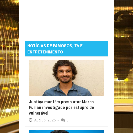
Item Reviewed:
Zeca Camargo destaca São
João de Campina Grande nas redes
Rating:
5
Reviewed By:
Informativo em Foco
NOTÍCIAS DE FAMOSOS, TV E
ENTRETENIMENTO
Justiça mantém preso ator Marco
Furlan investigado por estupro de
vulnerável
Aug
06,
2026
-
0