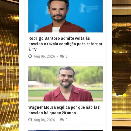
Rodrigo Santoro admite volta às
novelas e revela condição para retornar
à TV
Aug
06,
2026
-
0
Wagner Moura explica por que não faz
novelas há quase 20 anos
Aug
06,
2026
-
0