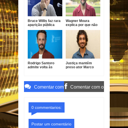
Bruce Willis faz rara
Wagner Moura
aparição pública
explica por que não
após diagnóstico de
faz novelas há quase
demência
20 anos
Rodrigo Santoro
Justiça mantém
admite volta às
preso ator Marco
novelas e revela
Furlan investigado
condição para
por estupro de
retornar à TV
vulnerável
Comentar com
Comentar com o
o Gmail
Facebook
0 commentarios:
Postar um comentário