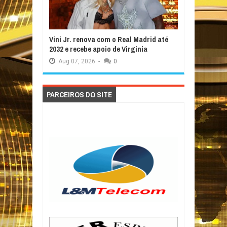
Vini Jr. renova com o Real Madrid até
2032 e recebe apoio de Virginia
Aug
07,
2026
-
0
PARCEIROS DO SITE