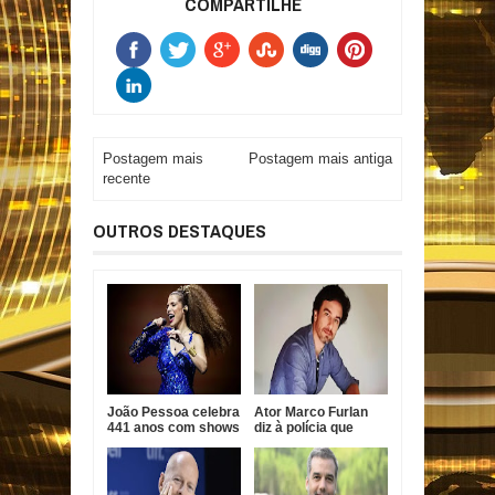
COMPARTILHE
Postagem mais
Postagem mais antiga
recente
OUTROS DESTAQUES
João Pessoa celebra
Ator Marco Furlan
441 anos com shows
diz à polícia que
gratuitos de Vanessa
confundiu criança
da Mata, Roupa Nova
com namorada após
e Fábio Jr.
prisão por estupro
de vulnerável