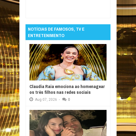
Item Reviewed:
Wanessa Camargo revela
luta contra álcool e síndrome do pânico
Rating:
5
Reviewed By:
Informativo em Foco
NOTÍCIAS DE FAMOSOS, TV E
ENTRETENIMENTO
Claudia Raia emociona ao homenagear
os três filhos nas redes sociais
Aug
07,
2026
-
0