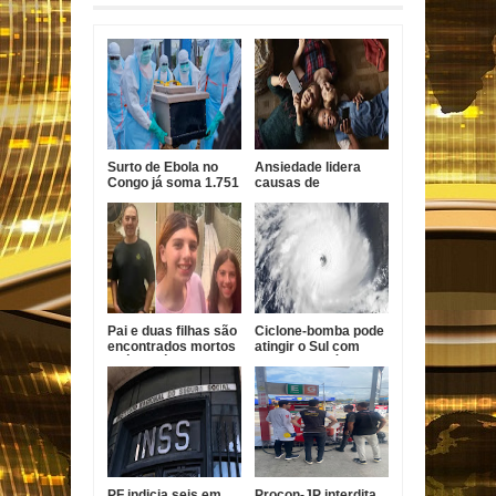
Surto de Ebola no
Ansiedade lidera
Congo já soma 1.751
causas de
mortes, alerta OMS
incapacidade entre
jovens no Brasil
Pai e duas filhas são
Ciclone-bomba pode
encontrados mortos
atingir o Sul com
após divórcio nos
ventos de até 100
EUA
km/h
PF indicia seis em
Procon-JP interdita