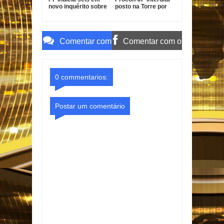
novo inquérito sobre
posto na Torre por
descontos indevidos
gasolina fora do
no INSS
padrão
Comentar com
Comentar com o
o Gmail
Facebook
0 commentarios:
Postar um comentário