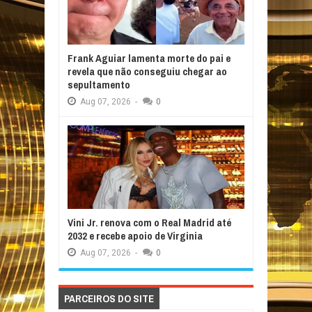
Frank Aguiar lamenta morte do pai e
revela que não conseguiu chegar ao
sepultamento
Aug
07,
2026
-
0
Vini Jr. renova com o Real Madrid até
2032 e recebe apoio de Virginia
Aug
07,
2026
-
0
PARCEIROS DO SITE