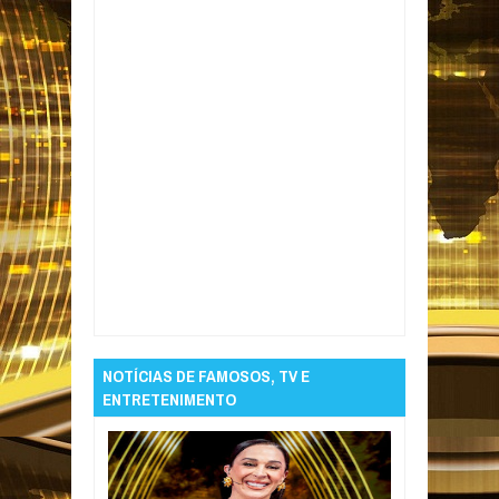
Item Reviewed:
Tsunami atinge Palawan
após terremoto de magnitude 7,8 nas
Filipinas
Rating:
5
Reviewed By:
Informativo
em Foco
NOTÍCIAS DE FAMOSOS, TV E
ENTRETENIMENTO