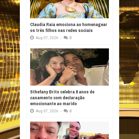
Claudia Raia emociona ao homenagear
os três filhos nas redes sociais
Aug
07,
2026
-
0
Sthefany Brito celebra 8 anos de
casamento com declaração
emocionante ao marido
Aug
07,
2026
-
0