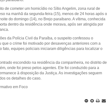
 de cometer um homicídio no Sítio Angelim, zona rural de
preso na manhã da segunda-feira (15), menos de 24 horas após 
noite do domingo (14), no Brejo paraibano. A vítima, conhecida
morta dentro da residência onde morava, após ser atingida por
anca.
ções da
Polícia Civil da Paraíba
, o suspeito confessou o
ou que o crime foi motivado por desavenças anteriores com a
 fato, equipes policiais iniciaram diligências para localizar o
contrado escondido na residência da companheira, no distrito de
lém
, onde foi preso pelos agentes. Ele foi conduzido para a
ermanece à disposição da Justiça. As investigações seguem
odos os detalhes do caso.
ormativo em Foco