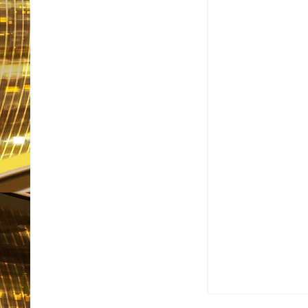
Item Reviewed:
Suspeit
em Foco