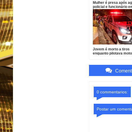
Mulher é presa após ag
policial e funcionário e
Bayeux
Jovem é morto a tiros
enquanto pilotava mot
João Pessoa
Comenta
0 commentarios:
Postar um comentá