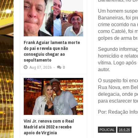
Um homem suspeito
Bananeiras
, foi 
crime ocorrido na 
como Catolé, foi 
golpes de arma br
Frank Aguiar lamenta morte
do pai e revela que não
Segundo informa
conseguiu chegar ao
homicídio e relat
sepultamento
vítima. Logo após o
Aug
07,
2026
-
0
autor.
O suspeito foi en
Rua Nova, em
Be
delegacia, onde p
para esclarecer t
Por: Redação Inf
Vini Jr. renova com o Real
Madrid até 2032 e recebe
POLICIAL
16.6.26
apoio de Virginia