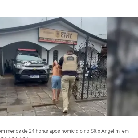
em menos de 24 horas após homicídio no Sítio Angelim, em
ejo paraibano.