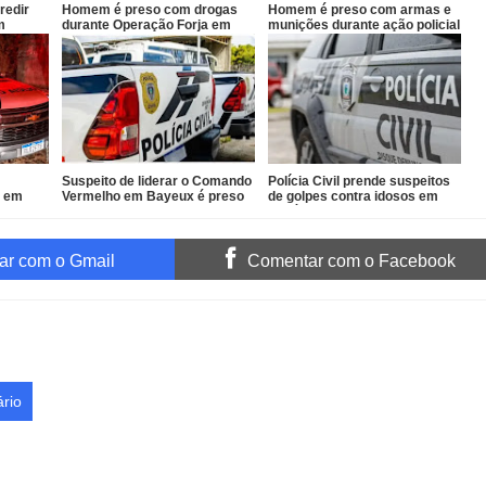
redir
Homem é preso com drogas
Homem é preso com armas e
m
durante Operação Forja em
munições durante ação policial
Santa Helena
no Conde
Suspeito de liderar o Comando
Polícia Civil prende suspeitos
o em
Vermelho em Bayeux é preso
de golpes contra idosos em
Sapé
r com o Gmail
Comentar com o Facebook
rio