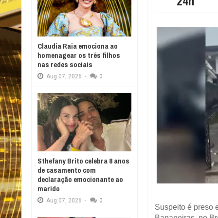
24h
Claudia Raia emociona ao
homenagear os três filhos
nas redes sociais
Aug
07,
2026
-
0
Sthefany Brito celebra 8 anos
de casamento com
declaração emocionante ao
marido
Aug
07,
2026
-
0
Suspeito é preso 
Bananeiras, no Br