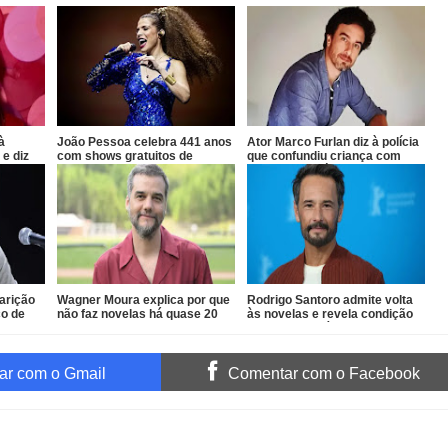
à
João Pessoa celebra 441 anos
Ator Marco Furlan diz à polícia
 e diz
com shows gratuitos de
que confundiu criança com
Vanessa da Mata, Roupa Nova
namorada após prisão por
e Fábio Jr.
estupro de vulnerável
parição
Wagner Moura explica por que
Rodrigo Santoro admite volta
co de
não faz novelas há quase 20
às novelas e revela condição
anos
para retornar à TV
r com o Gmail
Comentar com o Facebook