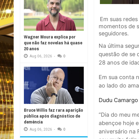
Em suas redes 
momentos de su
seguidores.
Wagner Moura explica por
que não faz novelas há quase
Na última segun
20 anos
questão de se 
Aug
06,
2026
-
0
28 anos de ida
Em sua conta n
ao lado do ama
Dudu Camargo 
Bruce Willis faz rara aparição
“Dia do meu me
pública após diagnóstico de
demência
abençoe hoje e
Aug
06,
2026
-
0
aniversário na