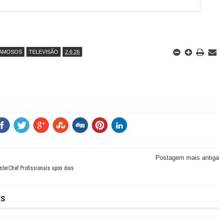
AMOSOS
TELEVISÃO
2.6.26
Postagem mais antiga
terChef Profissionais após dois
ES