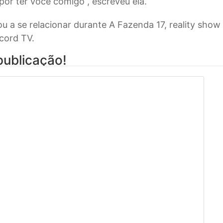
 por ter você comigo”, escreveu ela.
u a se relacionar durante A Fazenda 17, reality show
ecord TV.
publicação!