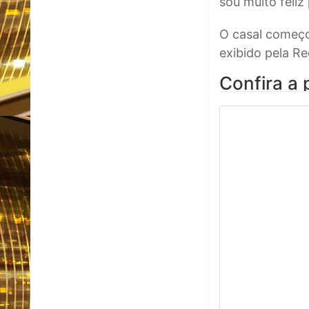
sou muito feliz
O casal começo
exibido pela R
Confira a 