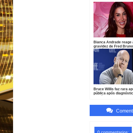
Bianca Andrade reage 
gravidez de Fred Bruno
que já ama o bebê
Bruce Willis faz rara a
pública após diagnósti
demência
Comenta
0 commentarios: