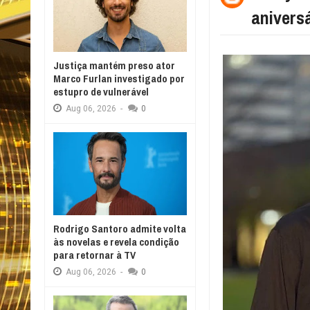
aniversá
Justiça mantém preso ator
Marco Furlan investigado por
estupro de vulnerável
Aug
06,
2026
-
0
Rodrigo Santoro admite volta
às novelas e revela condição
para retornar à TV
Aug
06,
2026
-
0