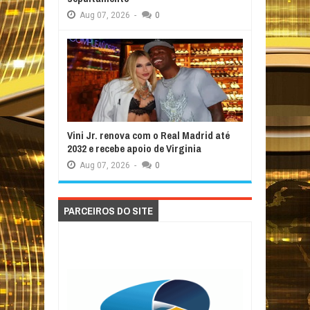
Aug
07,
2026
-
0
Vini Jr. renova com o Real Madrid até
2032 e recebe apoio de Virginia
Aug
07,
2026
-
0
PARCEIROS DO SITE