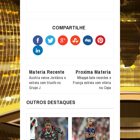
COMPARTILHE
Materia Recente
Proxima Materia
Áustria vence Jordânia e
Mbappé bate recordes e
estreia com triunfo no
França estreia com vitória
Grupo J
na Copa
OUTROS DESTAQUES