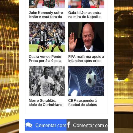
John Kennedy sofre
Gabriel Jesus entra
lesão e está fora da
na mira do Napoli e
temporada do
pode deixar Arsenal
Fluminense
Ceará vence Ponte
FIFA reafirma apoio a
Preta por 2 a 0 pela
Infantino após crise
Série B
com projeto
comercial
Morre Geraldão,
CBF suspenderá
ídolo do Corinthians
futebol de clubes
e campeão paulista
durante a Copa do
de 1977
Mundo de 2027
Comentar com
Comentar com o