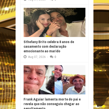
Sthefany Brito celebra 8 anos de
casamento com declaração
emocionante ao marido
Aug
07,
2026
-
0
Frank Aguiar lamenta morte do pai e
revela que não conseguiu chegar ao
sepultamento