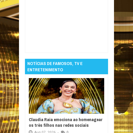
Item Reviewed:
Noruega goleia Iraque e
assume liderança do Grupo I
Rating:
5
Reviewed By:
Informativo em Foco
NOTÍCIAS DE FAMOSOS, TV E
ENTRETENIMENTO
Claudia Raia emociona ao homenagear
os três filhos nas redes sociais
Aug
07,
2026
-
0