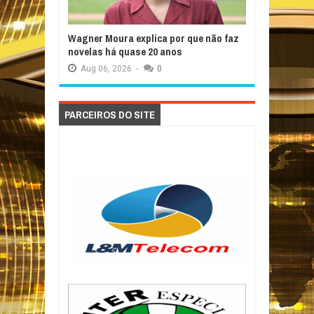
Wagner Moura explica por que não faz
novelas há quase 20 anos
Aug
06,
2026
-
0
PARCEIROS DO SITE