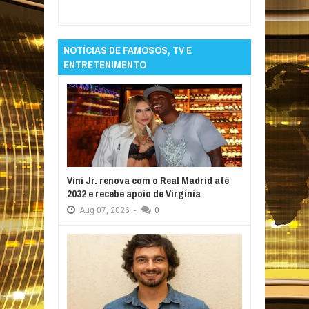
Reviewed By:
Informativo em Foco
NOTÍCIAS DE FAMOSOS, TV E
ENTRETENIMENTO
Vini Jr. renova com o Real Madrid até
2032 e recebe apoio de Virginia
Aug
07,
2026
-
0