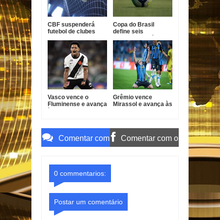
CBF suspenderá
Copa do Brasil
futebol de clubes
define seis
durante a Copa do
classificados às
Mundo de 2027
quartas de final
Vasco vence o
Grêmio vence
Fluminense e avança
Mirassol e avança às
às quartas da Copa
quartas da Copa do
do Brasil
Brasil
Comentar com
Comentar com o
o Gmail
Facebook
0 commentarios:
Postar um comentário