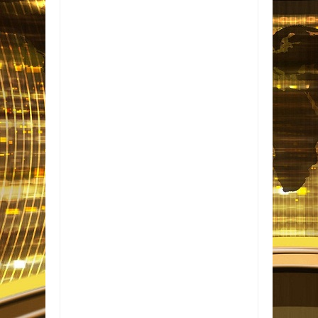
Item Reviewed:
Neymar treina sem restrições
e reforça Brasil contra a Escócia
Rating:
5