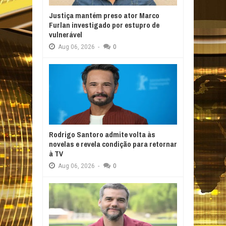
Justiça mantém preso ator Marco
Furlan investigado por estupro de
vulnerável
Aug
06,
2026
-
0
Rodrigo Santoro admite volta às
novelas e revela condição para retornar
à TV
Aug
06,
2026
-
0