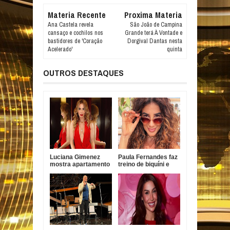
Materia Recente
Proxima Materia
Ana Castela revela
São João de Campina
cansaço e cochilos nos
Grande terá À Vontade e
bastidores de 'Coração
Dorgival Dantas nesta
Acelerado'
quinta
OUTROS DESTAQUES
Luciana Gimenez
Paula Fernandes faz
mostra apartamento
treino de biquíni e
em SP e revela vista
reflete sobre
para antigo imóvel
desafios da carreira
de Neymar