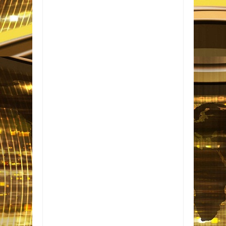
Item Reviewed:
Maria Ribeiro retorna às
novelas após 12 anos em papel desafiador;
entenda
Rating:
5
Reviewed By:
Informativo
em Foco