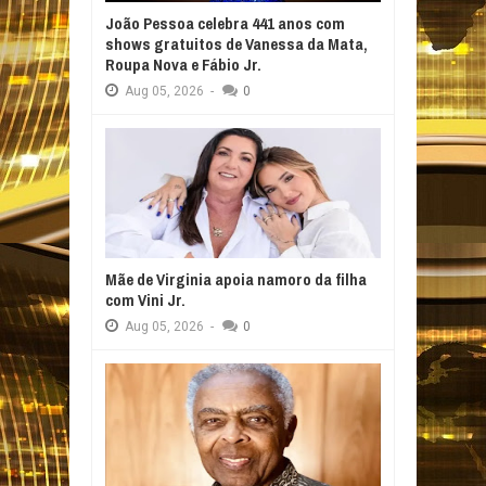
João Pessoa celebra 441 anos com
shows gratuitos de Vanessa da Mata,
Roupa Nova e Fábio Jr.
Aug
05,
2026
-
0
Mãe de Virginia apoia namoro da filha
com Vini Jr.
Aug
05,
2026
-
0