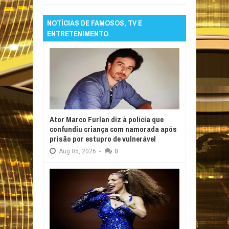
NOTÍCIAS DE FAMOSOS, TV E
ENTRETENIMENTO
Ator Marco Furlan diz à polícia que
confundiu criança com namorada após
prisão por estupro de vulnerável
Aug
05,
2026
-
0