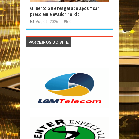
Gilberto Gil é resgatado após ficar
preso em elevador no Rio
Aug
05,
2026
-
0
PARCEIROS DO SITE