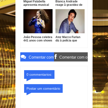
Miguel Falabella
Bianca Andrade
apresenta musical
reage à gravidez de
em homenagem a
Fred Bruno e diz que
Gilberto Gil
já ama o bebê
João Pessoa celebra
Ator Marco Furlan
441 anos com shows
diz à polícia que
gratuitos de Vanessa
confundiu criança
da Mata, Roupa Nova
com namorada após
e Fábio Jr.
prisão por estupro
de vulnerável
Comentar com
Comentar com o
o Gmail
Facebook
0 commentarios:
Postar um comentário