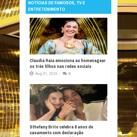
NOTÍCIAS DE FAMOSOS, TV E
ENTRETENIMENTO
Claudia Raia emociona ao homenagear
os três filhos nas redes sociais
Aug
07,
2026
-
0
Sthefany Brito celebra 8 anos de
casamento com declaração