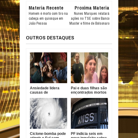
Materia Recente
Proxima Materia
Homem é morto com tiro na
Nunes Marques relatará
cabeça em quiosque em
ações no TSE sobre Banco
João Pessoa
Master e filme de Bolsonaro
OUTROS DESTAQUES
Ansiedade lidera
Pai e duas filhas são
causas de
encontrados mortos
incapacidade entre
após divórcio nos
jovens no Brasil
EUA
Ciclone-bomba pode
PF indicia seis em
atingir o Sul com
novo inquérito sobre