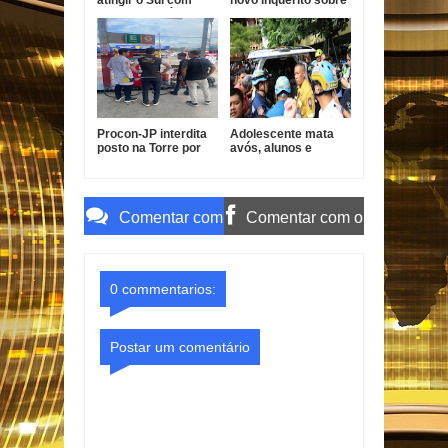
ventos de até 100
descontos indevidos
km/h
no INSS
Procon-JP interdita
Adolescente mata
posto na Torre por
avós, alunos e
gasolina fora do
professores em
padrão
escola na Tailândia
Comentar com
Comentar com o
o Gmail
Facebook
0 commentarios:
Postar um comentário