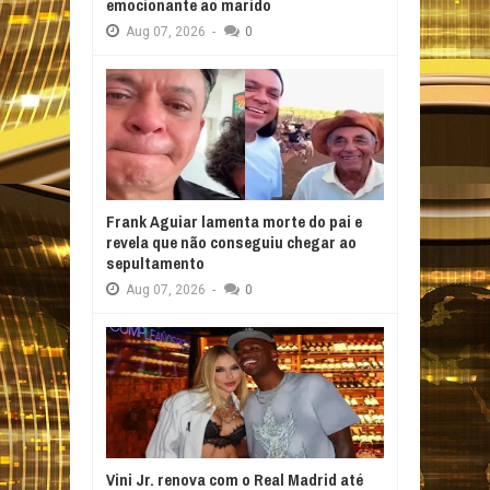
emocionante ao marido
Aug
07,
2026
-
0
Frank Aguiar lamenta morte do pai e
revela que não conseguiu chegar ao
sepultamento
Aug
07,
2026
-
0
Vini Jr. renova com o Real Madrid até