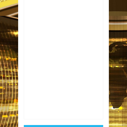
Item Reviewed:
Inscrições do Enem 2026
terminam nesta sexta-feira (5)
Rating:
5
Reviewed By:
Informativo em Foco