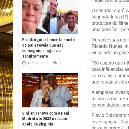
Paulo contra produ
O senador e pré-c
segunda-feira (1º)
produtora do film
uma possível “pers
Frank Aguiar lamenta morte
Durante suas decl
do pai e revela que não
Ricardo Nunes, ma
conseguiu chegar ao
vinculada ao gover
sepultamento
“Só espero que nã
Aug
07,
2026
-
0
para influenciar 
como alvo a produ
que retrata a vida
A empresa investi
milhões com a Pre
comunidades caren
Vini Jr. renova com o Real
Flávio Bolsonaro 
Madrid até 2032 e recebe
investigação. “Nã
apoio de Virginia
fins eleitoreiros”