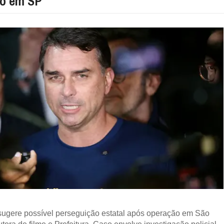
o em SP
sugere possível perseguição estatal após operação em São