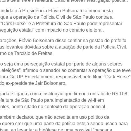
tora de filme e Prefeitura. Caso envolve investigação policial.
andidato à Presidência Flávio Bolsonaro afirmou nesta
 que a operação da Polícia Civil de São Paulo contra a
e “Dark Horse” e a Prefeitura de São Paulo pode representar
eguição estatal” com impacto no cenário eleitoral.
arações, Flávio Bolsonaro disse confiar na gestão do prefeito
s levantou dúvidas sobre a atuação de parte da Polícia Civil,
no de Tarcísio de Freitas.
o seja uma perseguição estatal por parte de alguns setores
as eleições”, afirmou o senador ao comentar a operação que teve
tora Go UP Entertainment, responsável pelo filme “Dark Horse”
 do ex-presidente Jair Bolsonaro.
gada é ligada a uma instituição que firmou contrato de R$ 108
feitura de São Paulo para implantação de wi-fi em
tes, ponto citado no contexto da operação policial.
também declarou que não acredita em uso político da
o quero crer que uma parte da polícia esteja sendo usada para
, disse, ao levantar a hipótese de uma possível “pescaria