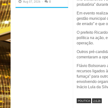
Aug
07,
2026
-
0
probatória” durant
Em evento realiza
gestão municipal 
de errado” e que o
O prefeito Ricar
política na ação,
operação.
Outros pré-candi
comentaram a ope
Flávio Bolsonaro 
recursos ligados 
fumaça” para outr
envolvendo organi
Inácio Lula da Sil
POLITICA
2.6.26