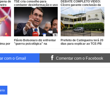
 pena de
TSE cria conselho para
DEBATE COMPLETO VÍDEO:
neiro
combater desinformação e uso
Cícero garante conclusão da
indevido de IA
Ponte do Futuro e Lucas diz
que ex-prefeito tem
experiência com obra parada
Flávio Bolsonaro diz enfrentar
Prefeito de Catingueira terá 20
Lima por
"guerra psicológica" na
dias para explicar ao TCE-PB
a festa
campanha
terceirização irregular de R$
546 mil
r com o Gmail
Comentar com o Facebook
rio