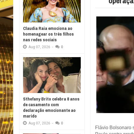
operaçã
Claudia Raia emociona ao
homenagear os três filhos
nas redes sociais
Aug
07,
2026
-
0
Sthefany Brito celebra 8 anos
de casamento com
declaração emocionante ao
marido
Aug
07,
2026
-
0
Flávio Bolsonaro 