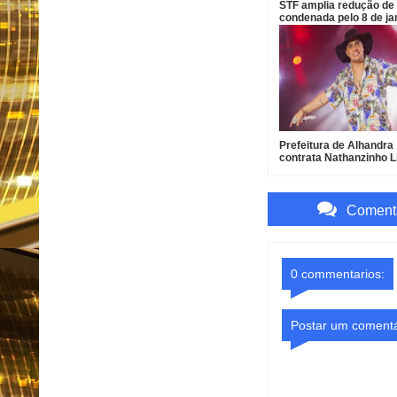
STF amplia redução de
condenada pelo 8 de ja
Prefeitura de Alhandra
contrata Nathanzinho 
R$ 750 mil para show d
da padroeira
Comenta
0 commentarios:
Postar um comentá