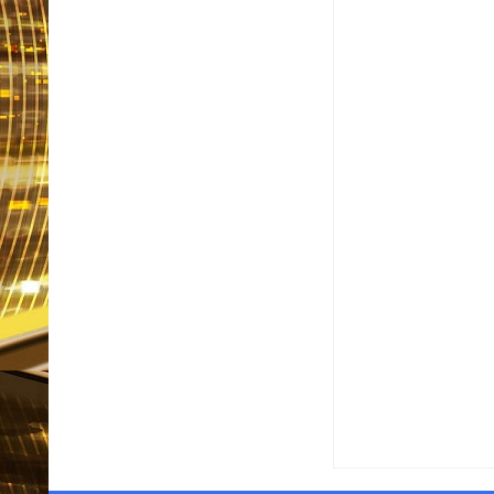
Item Reviewed:
Flávio 
Informativo em Foco