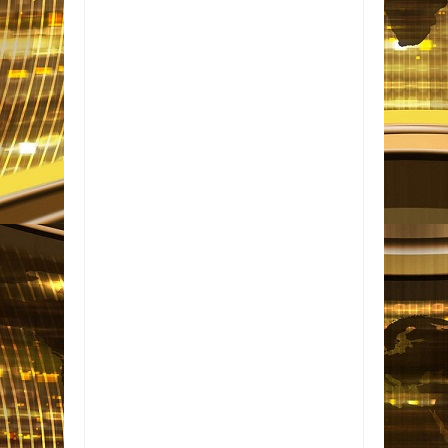
Item Reviewed:
Clubes da Série A definem
planos durante pausa para a Copa
Rating:
5
Reviewed By:
Informativo em Foco