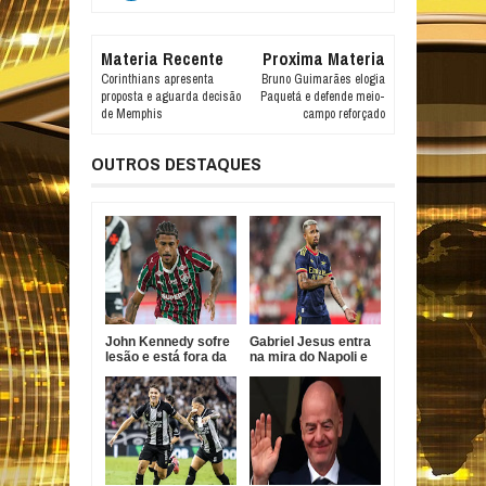
Materia Recente
Proxima Materia
Corinthians apresenta
Bruno Guimarães elogia
proposta e aguarda decisão
Paquetá e defende meio-
de Memphis
campo reforçado
OUTROS DESTAQUES
John Kennedy sofre
Gabriel Jesus entra
lesão e está fora da
na mira do Napoli e
temporada do
pode deixar Arsenal
Fluminense