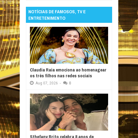
NOTÍCIAS DE FAMOSOS, TV E
ENTRETENIMENTO
Claudia Raia emociona ao homenagear
os três filhos nas redes sociais
Aug
07,
2026
-
0
Sthefany Brito celebra 8 anos de