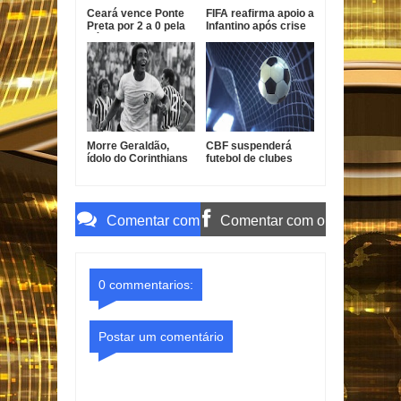
Ceará vence Ponte
FIFA reafirma apoio a
Preta por 2 a 0 pela
Infantino após crise
Série B
com projeto
comercial
Morre Geraldão,
CBF suspenderá
ídolo do Corinthians
futebol de clubes
e campeão paulista
durante a Copa do
de 1977
Mundo de 2027
Comentar com
Comentar com o
o Gmail
Facebook
0 commentarios:
Postar um comentário