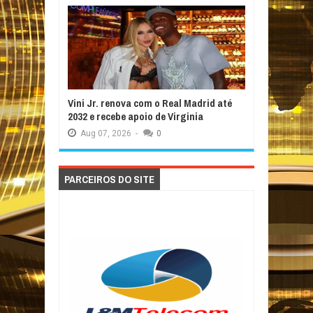
Vini Jr. renova com o Real Madrid até
2032 e recebe apoio de Virginia
Aug
07,
2026
-
0
PARCEIROS DO SITE