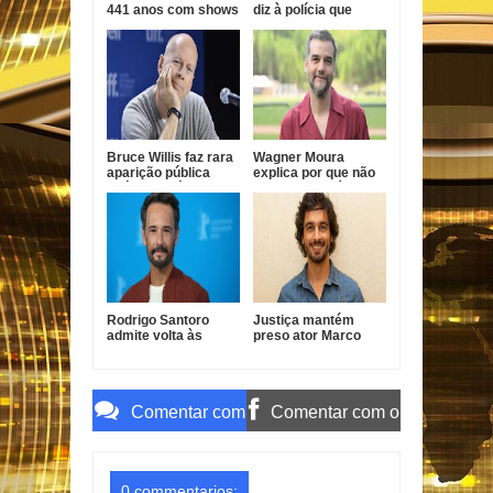
441 anos com shows
diz à polícia que
gratuitos de Vanessa
confundiu criança
da Mata, Roupa Nova
com namorada após
e Fábio Jr.
prisão por estupro
de vulnerável
Bruce Willis faz rara
Wagner Moura
aparição pública
explica por que não
após diagnóstico de
faz novelas há quase
demência
20 anos
Rodrigo Santoro
Justiça mantém
admite volta às
preso ator Marco
novelas e revela
Furlan investigado
condição para
por estupro de
retornar à TV
vulnerável
Comentar com
Comentar com o
o Gmail
Facebook
0 commentarios: