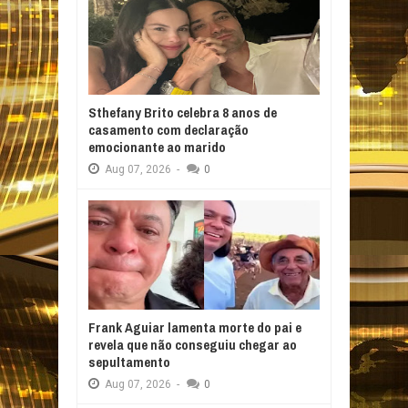
Sthefany Brito celebra 8 anos de
casamento com declaração
emocionante ao marido
Aug
07,
2026
-
0
Frank Aguiar lamenta morte do pai e
revela que não conseguiu chegar ao
sepultamento
Aug
07,
2026
-
0