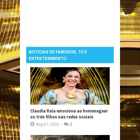
Item Reviewed:
Camila Pitanga celebra
noivado e define amor maduro como 'dádiva'
Rating:
5
Reviewed By:
Informativo em Foco
NOTÍCIAS DE FAMOSOS, TV E
ENTRETENIMENTO
Claudia Raia emociona ao homenagear
os três filhos nas redes sociais
Aug
07,
2026
-
0