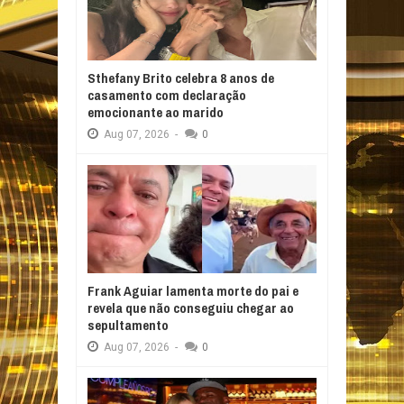
Sthefany Brito celebra 8 anos de
casamento com declaração
emocionante ao marido
Aug
07,
2026
-
0
Frank Aguiar lamenta morte do pai e
revela que não conseguiu chegar ao
sepultamento
Aug
07,
2026
-
0