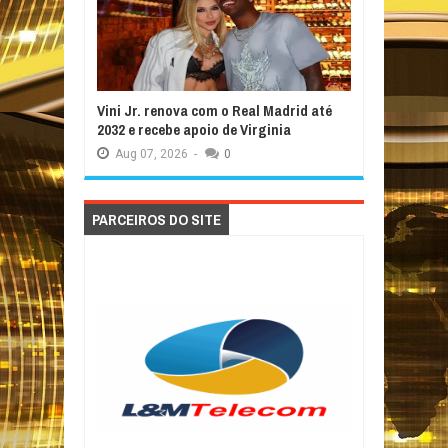
Vini Jr. renova com o Real Madrid até
2032 e recebe apoio de Virginia
Aug
07,
2026
-
0
PARCEIROS DO SITE