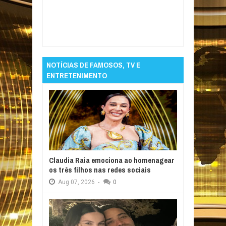
Item Reviewed:
Argentina e França estreiam
nesta terça na Copa do Mundo
Rating:
5
Reviewed By:
Informativo em Foco
NOTÍCIAS DE FAMOSOS, TV E
ENTRETENIMENTO
Claudia Raia emociona ao homenagear
os três filhos nas redes sociais
Aug
07,
2026
-
0