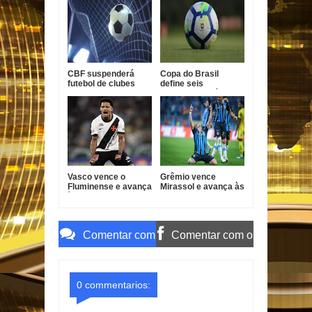
comercial
de 1977
CBF suspenderá
Copa do Brasil
futebol de clubes
define seis
durante a Copa do
classificados às
Mundo de 2027
quartas de final
Vasco vence o
Grêmio vence
Fluminense e avança
Mirassol e avança às
às quartas da Copa
quartas da Copa do
do Brasil
Brasil
Comentar com
Comentar com o
o Gmail
Facebook
0 commentarios: