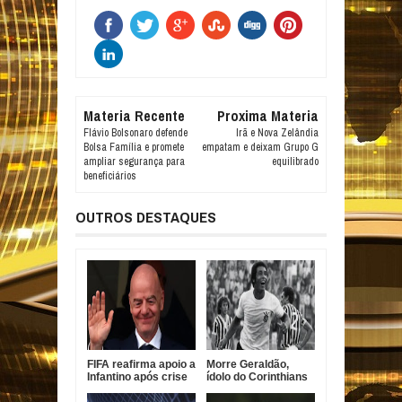
Materia Recente
Proxima Materia
Flávio Bolsonaro defende
Irã e Nova Zelândia
Bolsa Família e promete
empatam e deixam Grupo G
ampliar segurança para
equilibrado
beneficiários
OUTROS DESTAQUES
FIFA reafirma apoio a
Morre Geraldão,
Infantino após crise
ídolo do Corinthians
com projeto
e campeão paulista