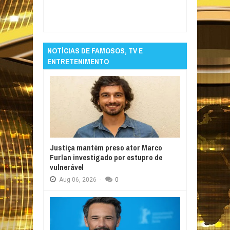
Item Reviewed:
Ancelotti elogia atuação do
Brasil e admite dúvidas na escalação
Rating:
5
Reviewed By:
Informativo em Foco
NOTÍCIAS DE FAMOSOS, TV E
ENTRETENIMENTO
Justiça mantém preso ator Marco
Furlan investigado por estupro de
vulnerável
Aug
06,
2026
-
0