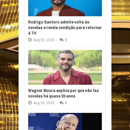
Rodrigo Santoro admite volta às
novelas e revela condição para retornar
à TV
Aug
06,
2026
-
0
Wagner Moura explica por que não faz
novelas há quase 20 anos
Aug
06,
2026
-
0