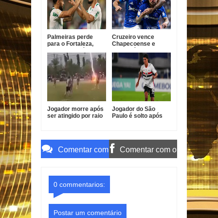
Palmeiras perde
Cruzeiro vence
para o Fortaleza,
Chapecoense e
mas avança às
avança às quartas
quartas da Copa do
da Copa do Brasil
Brasil
Jogador morre após
Jogador do São
ser atingido por raio
Paulo é solto após
durante partida de
atropelamento fatal
futebol na Tailândia
em Barueri
Comentar com
Comentar com o
o Gmail
Facebook
0 commentarios:
Postar um comentário