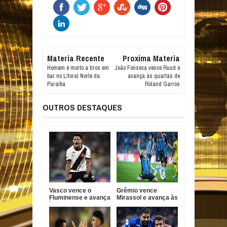
Materia Recente
Proxima Materia
Homem é morto a tiros em
João Fonseca vence Ruud e
bar no Litoral Norte da
avança às quartas de
Paraíba
Roland Garros
OUTROS DESTAQUES
Vasco vence o
Grêmio vence
Fluminense e avança
Mirassol e avança às
às quartas da Copa
quartas da Copa do
do Brasil
Brasil