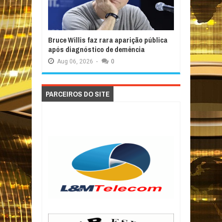
Bruce Willis faz rara aparição pública
após diagnóstico de demência
Aug
06,
2026
-
0
PARCEIROS DO SITE