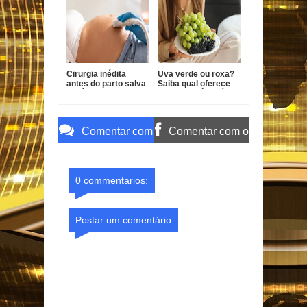
têmporas, alertam
2026
especialistas
Cirurgia inédita
Uva verde ou roxa?
antes do parto salva
Saiba qual oferece
bebê com forma
mais benefícios à
grave de
saúde
gastrosquise
Comentar com
Comentar com o
o Gmail
Facebook
0 commentarios:
Postar um comentário