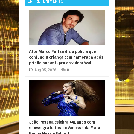
ENTRETENIMENTO
Ator Marco Furlan diz à polícia que
confundiu criança com namorada após
prisão por estupro de vulnerável
Aug
05,
2026
-
0
João Pessoa celebra 441 anos com
shows gratuitos de Vanessa da Mata,
Roupa Nova e Fábio Jr.