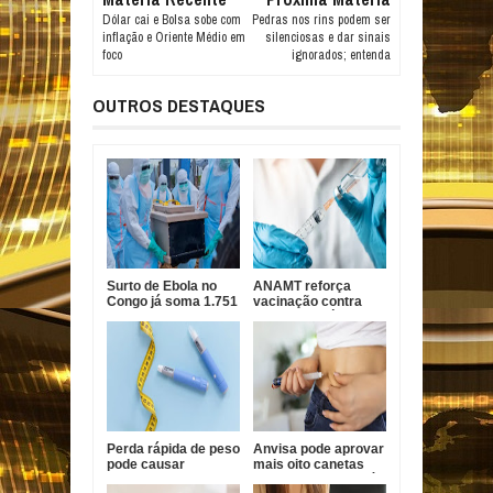
Dólar cai e Bolsa sobe com
Pedras nos rins podem ser
inflação e Oriente Médio em
silenciosas e dar sinais
foco
ignorados; entenda
OUTROS DESTAQUES
Surto de Ebola no
ANAMT reforça
Congo já soma 1.751
vacinação contra
mortes, alerta OMS
sarampo após casos
em São Paulo
Perda rápida de peso
Anvisa pode aprovar
pode causar
mais oito canetas
afundamento das
emagrecedoras até