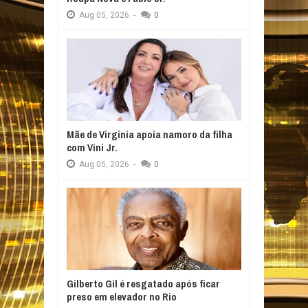
Aug
05,
2026
-
0
Mãe de Virginia apoia namoro da filha
com Vini Jr.
Aug
05,
2026
-
0
Gilberto Gil é resgatado após ficar
preso em elevador no Rio