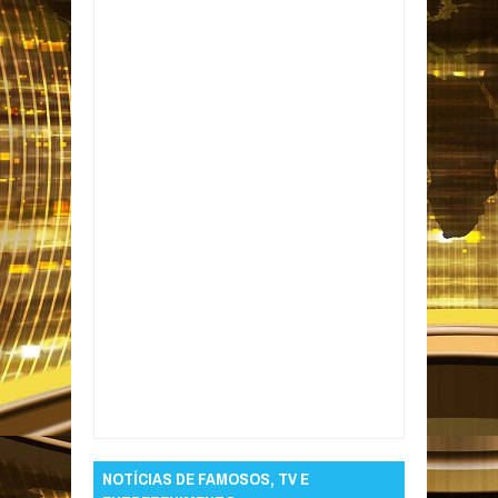
Item Reviewed:
Álcool é o único vilão? 5
ameaças escondidas para a saúde do fígado
Rating:
5
Reviewed By:
Informativo em Foco
NOTÍCIAS DE FAMOSOS, TV E