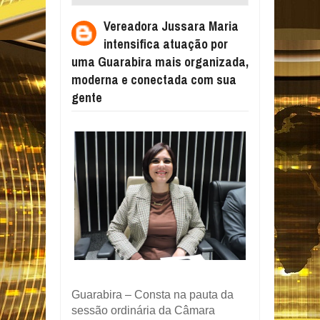
ATUAÇÃO POR UMA GUARABIRA MAIS
Vereadora Jussara Maria
ORGANIZADA, MODERNA E CONECTADA
intensifica atuação por
COM SUA GENTE
uma Guarabira mais organizada,
moderna e conectada com sua
gente
Guarabira – Consta na pauta da
sessão ordinária da Câmara