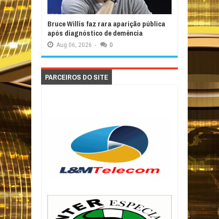
Bruce Willis faz rara aparição pública
após diagnóstico de demência
Aug
06,
2026
-
0
PARCEIROS DO SITE