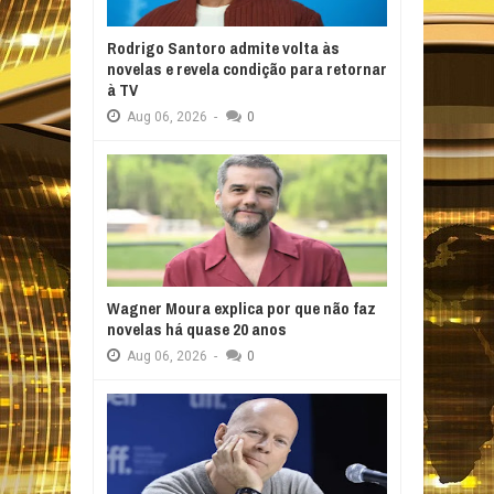
Rodrigo Santoro admite volta às
novelas e revela condição para retornar
à TV
Aug
06,
2026
-
0
Wagner Moura explica por que não faz
novelas há quase 20 anos
Aug
06,
2026
-
0