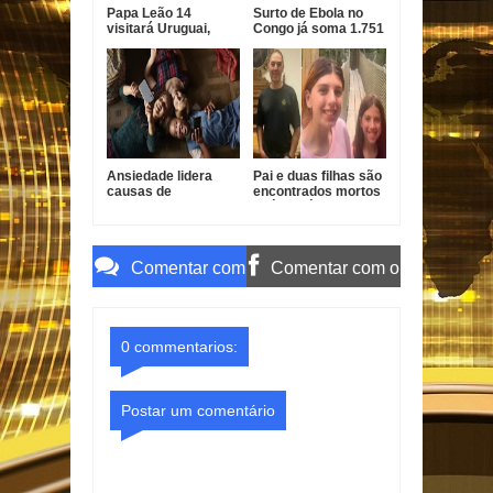
Papa Leão 14
Surto de Ebola no
visitará Uruguai,
Congo já soma 1.751
Argentina e Peru em
mortes, alerta OMS
novembro
Ansiedade lidera
Pai e duas filhas são
causas de
encontrados mortos
incapacidade entre
após divórcio nos
jovens no Brasil
EUA
Comentar com
Comentar com o
o Gmail
Facebook
0 commentarios:
Postar um comentário