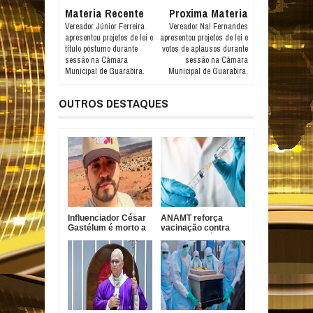
Materia Recente
Proxima Materia
Vereador Júnior Ferreira
Vereador Nal Fernandes
apresentou projetos de lei e
apresentou projetos de lei e
título póstumo durante
votos de aplausos durante
sessão na Câmara
sessão na Câmara
Municipal de Guarabira.
Municipal de Guarabira.
OUTROS DESTAQUES
Influenciador César
ANAMT reforça
Gastélum é morto a
vacinação contra
tiros durante live no
sarampo após casos
México
em São Paulo