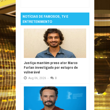
Foco
NOTÍCIAS DE FAMOSOS, TV E
ENTRETENIMENTO
Justiça mantém preso ator Marco
Furlan investigado por estupro de
vulnerável
Aug
06,
2026
-
0