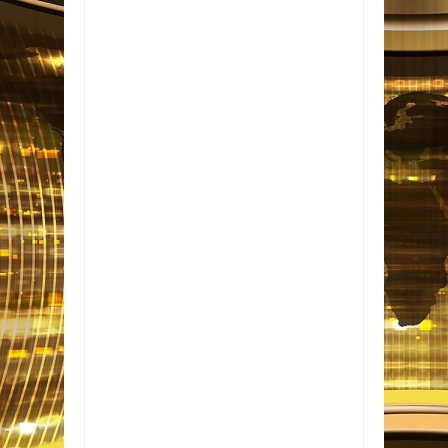
Item Reviewed:
Vereadora Jussara Maria
intensifica atuação por uma Guarabira mais
organizada, moderna e conectada com sua
gente
Rating:
5
Reviewed By:
Informativo em