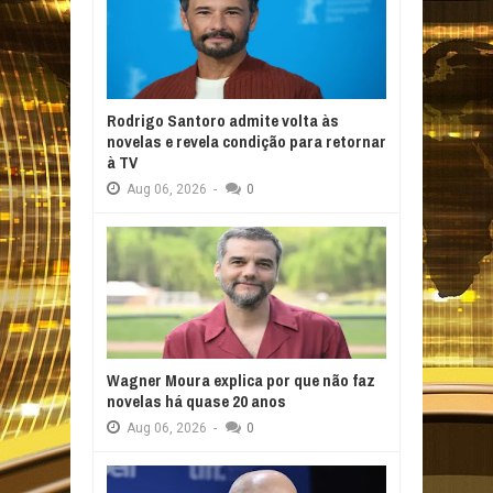
Rodrigo Santoro admite volta às
novelas e revela condição para retornar
à TV
Aug
06,
2026
-
0
Wagner Moura explica por que não faz
novelas há quase 20 anos
Aug
06,
2026
-
0