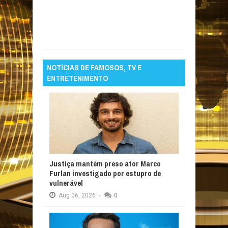
Item Reviewed:
Sonia Abrão comandará
edição extra do A Tarde É Sua às 12h
Rating:
5
Reviewed By:
Informativo em Foco
NOTÍCIAS DE FAMOSOS, TV E
ENTRETENIMENTO
Justiça mantém preso ator Marco
Furlan investigado por estupro de
vulnerável
Aug
06,
2026
-
0