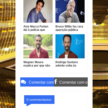
já ama o bebê
da Mata, Roupa Nova
e Fábio Jr.
Ator Marco Furlan
Bruce Willis faz rara
diz à polícia que
aparição pública
confundiu criança
após diagnóstico de
com namorada após
demência
prisão por estupro
de vulnerável
Wagner Moura
Rodrigo Santoro
explica por que não
admite volta às
faz novelas há quase
novelas e revela
20 anos
condição para
retornar à TV
Comentar com
Comentar com o
o Gmail
Facebook
0 commentarios: