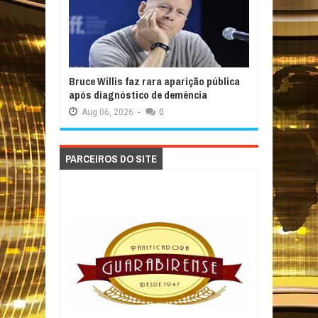
Bruce Willis faz rara aparição pública
após diagnóstico de demência
Aug
06,
2026
-
0
PARCEIROS DO SITE