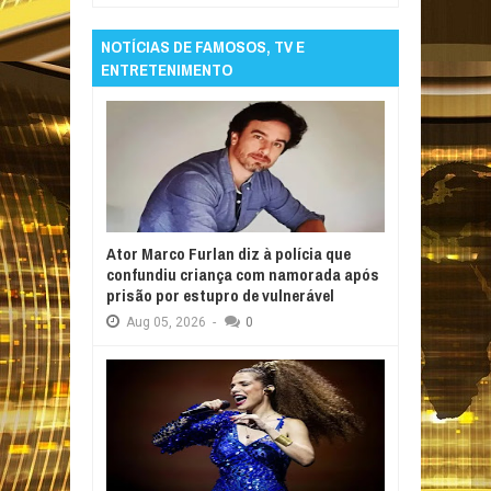
NOTÍCIAS DE FAMOSOS, TV E
ENTRETENIMENTO
Ator Marco Furlan diz à polícia que
confundiu criança com namorada após
prisão por estupro de vulnerável
Aug
05,
2026
-
0