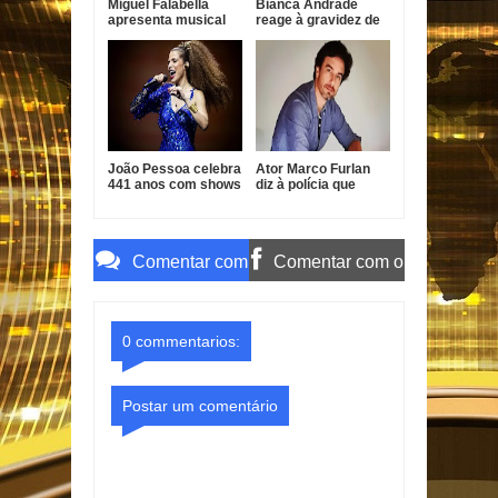
Miguel Falabella
Bianca Andrade
apresenta musical
reage à gravidez de
em homenagem a
Fred Bruno e diz que
Gilberto Gil
já ama o bebê
João Pessoa celebra
Ator Marco Furlan
441 anos com shows
diz à polícia que
gratuitos de Vanessa
confundiu criança
da Mata, Roupa Nova
com namorada após
e Fábio Jr.
prisão por estupro
de vulnerável
Comentar com
Comentar com o
o Gmail
Facebook
0 commentarios:
Postar um comentário