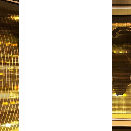
Item Reviewed:
Sidney Magal leva nostalgia
e romantismo à Virada Cultural em São
Paulo
Rating:
5
Reviewed By:
Informativo em
Foco