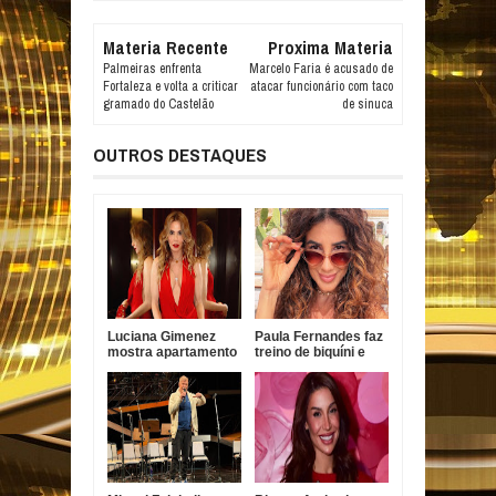
Materia Recente
Proxima Materia
Palmeiras enfrenta
Marcelo Faria é acusado de
Fortaleza e volta a criticar
atacar funcionário com taco
gramado do Castelão
de sinuca
OUTROS DESTAQUES
Luciana Gimenez
Paula Fernandes faz
mostra apartamento
treino de biquíni e
em SP e revela vista
reflete sobre
para antigo imóvel
desafios da carreira
de Neymar