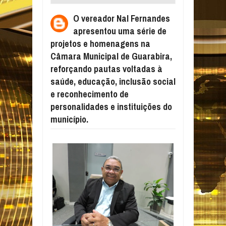
APRESENTOU UMA SÉRIE DE PROJETOS E
O vereador Nal Fernandes
HOMENAGENS NA CÂMARA MUNICIPAL DE
apresentou uma série de
GUARABIRA, REFORÇANDO PAUTAS
projetos e homenagens na
VOLTADAS À SAÚDE, EDUCAÇÃO,
Câmara Municipal de Guarabira,
INCLUSÃO SOCIAL E RECONHECIMENTO
reforçando pautas voltadas à
DE PERSONALIDADES E INSTITUIÇÕES DO
saúde, educação, inclusão social
MUNICÍPIO.
e reconhecimento de
personalidades e instituições do
município.