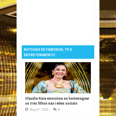
Item Reviewed:
O vereador Nal Fernandes
apresentou uma série de projetos e
homenagens na Câmara Municipal de
Guarabira, reforçando pautas voltadas à
saúde, educação, inclusão social e
reconhecimento de personalidades e
instituições do município.
Rating:
5
Reviewed
By:
Informativo em Foco
NOTÍCIAS DE FAMOSOS, TV E
ENTRETENIMENTO
Claudia Raia emociona ao homenagear
os três filhos nas redes sociais
Aug
07,
2026
-
0