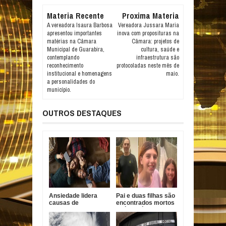
Materia Recente
Proxima Materia
A vereadora Isaura Barbosa
Vereadora Jussara Maria
apresentou importantes
inova com proposituras na
matérias na Câmara
Câmara: projetos de
Municipal de Guarabira,
cultura, saúde e
contemplando
infraestrutura são
reconhecimento
protocoladas neste mês de
institucional e homenagens
maio.
a personalidades do
município.
OUTROS DESTAQUES
Ansiedade lidera
Pai e duas filhas são
causas de
encontrados mortos
incapacidade entre
após divórcio nos
jovens no Brasil
EUA