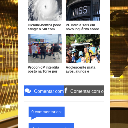
Ciclone-bomba pode
PF indicia seis em
atingir o Sul com
novo inquérito sobre
ventos de até 100
descontos indevidos
km/h
no INSS
Procon-JP interdita
Adolescente mata
posto na Torre por
avós, alunos e
gasolina fora do
professores em
padrão
escola na Tailândia
Comentar com
Comentar com o
o Gmail
Facebook
0 commentarios: