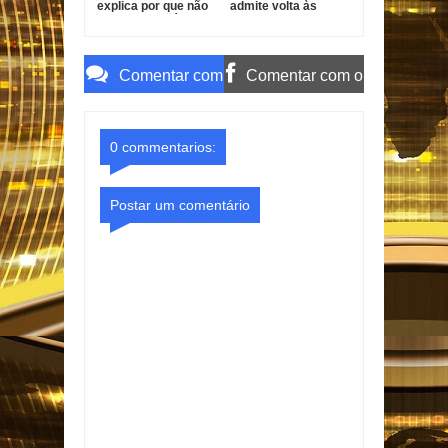
explica por que não
admite volta às
faz novelas há quase
novelas e revela
20 anos
condição para
retornar à TV
Comentar com
Comentar com o
o Gmail
Facebook
0 commentarios:
Postar um comentário