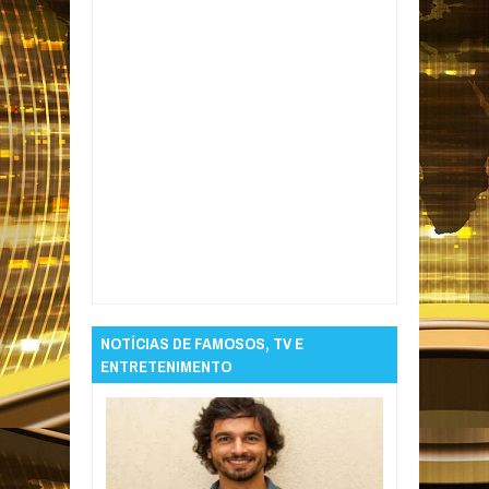
Item Reviewed:
Nasce Levi, segundo filho de
Leo Santana e Lore Improta
Rating:
5
Reviewed By:
Informativo em Foco
NOTÍCIAS DE FAMOSOS, TV E
ENTRETENIMENTO