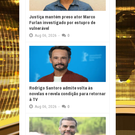
Justiça mantém preso ator Marco
Furlan investigado por estupro de
vulnerável
Aug
06,
2026
-
0
Rodrigo Santoro admite volta às
novelas e revela condição para retornar
à TV
Aug
06,
2026
-
0