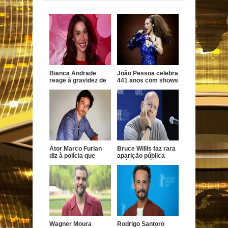
Bianca Andrade
João Pessoa celebra
reage à gravidez de
441 anos com shows
Fred Bruno e diz que
gratuitos de Vanessa
já ama o bebê
da Mata, Roupa Nova
e Fábio Jr.
Ator Marco Furlan
Bruce Willis faz rara
diz à polícia que
aparição pública
confundiu criança
após diagnóstico de
com namorada após
demência
prisão por estupro
de vulnerável
Wagner Moura
Rodrigo Santoro