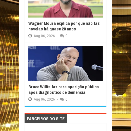
Wagner Moura explica por que não faz
novelas há quase 20 anos
Aug
06,
2026
-
0
Bruce Willis faz rara aparição pública
após diagnóstico de demência
Aug
06,
2026
-
0
PARCEIROS DO SITE