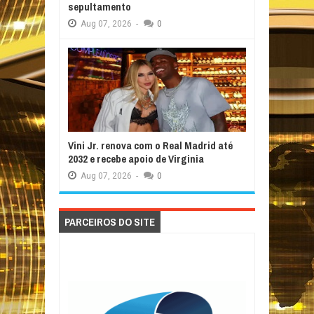
sepultamento
Aug
07,
2026
-
0
Vini Jr. renova com o Real Madrid até
2032 e recebe apoio de Virginia
Aug
07,
2026
-
0
PARCEIROS DO SITE