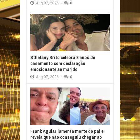
Aug
07,
2026
-
0
Sthefany Brito celebra 8 anos de
casamento com declaração
emocionante ao marido
Aug
07,
2026
-
0
Frank Aguiar lamenta morte do pai e
revela que não conseguiu chegar ao