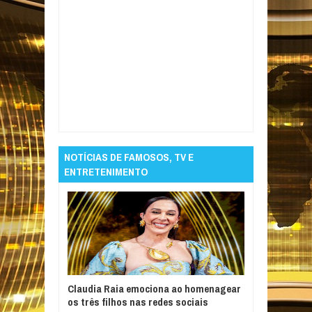
Item Reviewed:
Mapa reprova lote de azeite
San Paolo por fraude
Rating:
5
Reviewed By:
Informativo em Foco
NOTÍCIAS DE FAMOSOS, TV E
ENTRETENIMENTO
Claudia Raia emociona ao homenagear
os três filhos nas redes sociais