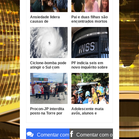
Ansiedade lidera
Pai e duas filhas são
causas de
encontrados mortos
incapacidade entre
após divórcio nos
jovens no Brasil
EUA
Ciclone-bomba pode
PF indicia seis em
atingir o Sul com
novo inquérito sobre
ventos de até 100
descontos indevidos
km/h
no INSS
Procon-JP interdita
Adolescente mata
posto na Torre por
avós, alunos e
gasolina fora do
professores em
padrão
escola na Tailândia
Comentar com
Comentar com o