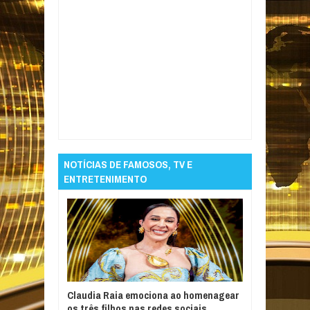
Item Reviewed:
Lore Improta e Léo Santana
anunciam nascimento de Levi
Rating:
5
Reviewed By:
Informativo em Foco
NOTÍCIAS DE FAMOSOS, TV E
ENTRETENIMENTO
Claudia Raia emociona ao homenagear
os três filhos nas redes sociais