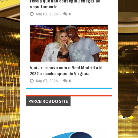
revela que não conseguiu chegar ao
sepultamento
Aug
07,
2026
-
0
Vini Jr. renova com o Real Madrid até
2032 e recebe apoio de Virginia
Aug
07,
2026
-
0
PARCEIROS DO SITE