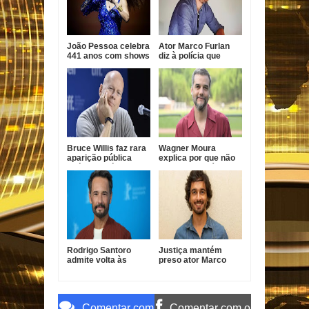
João Pessoa celebra
Ator Marco Furlan
441 anos com shows
diz à polícia que
gratuitos de Vanessa
confundiu criança
da Mata, Roupa Nova
com namorada após
e Fábio Jr.
prisão por estupro
de vulnerável
Bruce Willis faz rara
Wagner Moura
aparição pública
explica por que não
após diagnóstico de
faz novelas há quase
demência
20 anos
Rodrigo Santoro
Justiça mantém
admite volta às
preso ator Marco
novelas e revela
Furlan investigado
condição para
por estupro de
retornar à TV
vulnerável
Comentar com
Comentar com o