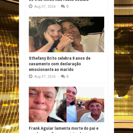
Aug
07,
2026
-
0
Sthefany Brito celebra 8 anos de
casamento com declaração
emocionante ao marido
Aug
07,
2026
-
0
Frank Aguiar lamenta morte do pai e