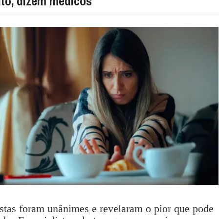
nto, dizem médicos
stas foram unânimes e revelaram o pior que pode