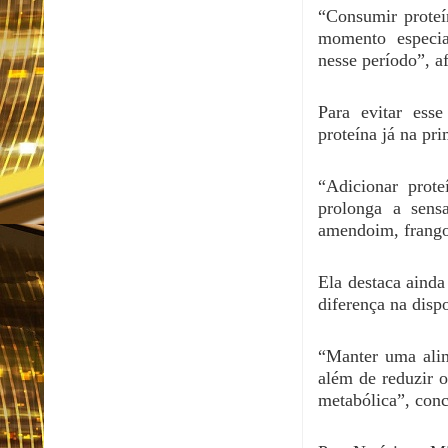
“Consumir proteí
momento especia
nesse período”, a
Para evitar esse
proteína já na pri
“Adicionar prot
prolonga a sensa
amendoim, frango 
Ela destaca aind
diferença na disp
“Manter uma alim
além de reduzir 
metabólica”, conc