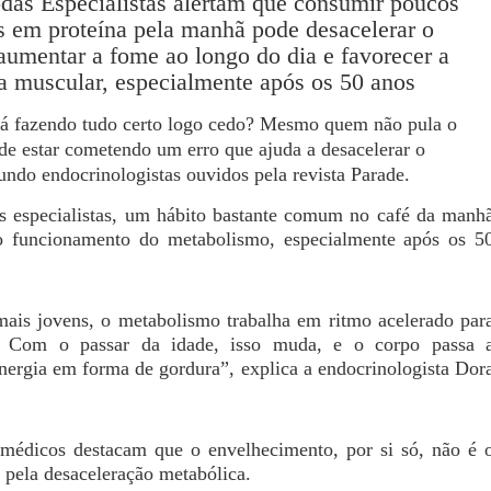
todas Especialistas alertam que consumir poucos
s em proteína pela manhã pode desacelerar o
aumentar a fome ao longo do dia e favorecer a
a muscular, especialmente após os 50 anos
tá fazendo tudo certo logo cedo? Mesmo quem não pula o
e estar cometendo um erro que ajuda a desacelerar o
ndo endocrinologistas ouvidos pela revista Parade.
 especialistas, um hábito bastante comum no café da manh
o funcionamento do metabolismo, especialmente após os 5
is jovens, o metabolismo trabalha em ritmo acelerado par
. Com o passar da idade, isso muda, e o corpo passa 
nergia em forma de gordura”, explica a endocrinologista Dor
 médicos destacam que o envelhecimento, por si só, não é 
 pela desaceleração metabólica.