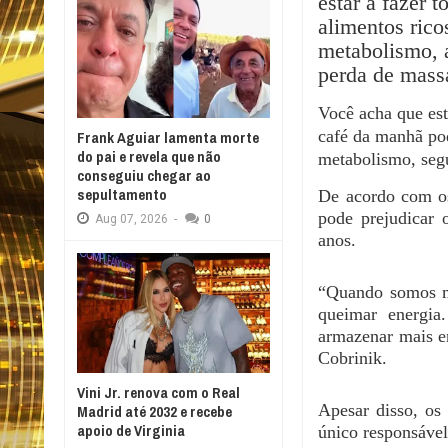
estar a fazer 
alimentos rico
metabolismo, 
perda de mass
Você acha que es
café da manhã pod
Frank Aguiar lamenta morte
do pai e revela que não
metabolismo, segu
conseguiu chegar ao
sepultamento
De acordo com os
pode prejudicar 
Aug
07,
2026
-
0
anos.
“Quando somos ma
queimar energia
armazenar mais e
Cobrinik.
Vini Jr. renova com o Real
Apesar disso, os
Madrid até 2032 e recebe
apoio de Virginia
único responsável