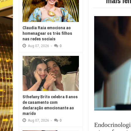
mais le
Claudia Raia emociona ao
homenagear os três filhos
nas redes sociais
Aug
07,
2026
-
0
Sthefany Brito celebra 8 anos
de casamento com
declaração emocionante ao
marido
Aug
07,
2026
-
0
Endocrinologi