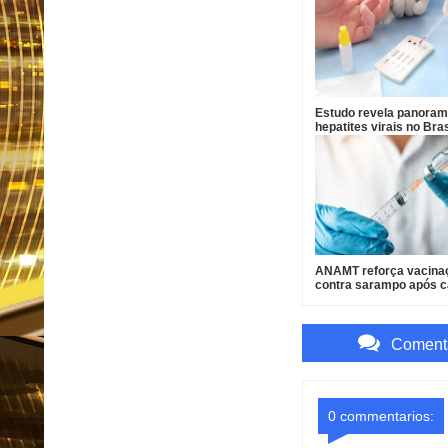
Estudo revela panoram
hepatites virais no Bras
aponta desafios para
eliminação até 2030
ANAMT reforça vacina
contra sarampo após 
em São Paulo
Comenta
0 commentarios: