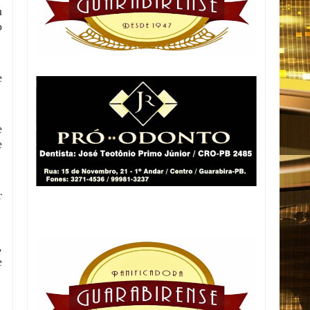
m
o
e
e
e
r
,
e