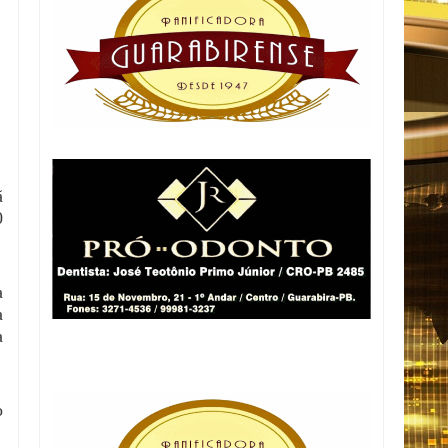
ã
0
a
a
a
o