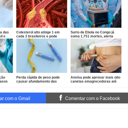
a das
Colesterol alto atinge 1 em
Surto de Ebola no Congo já
il e
cada 3 brasileiros e pode
soma 1.751 mortes, alerta
evoluir sem sintomas
OMS
ção
Perda rápida de peso pode
Anvisa pode aprovar mais oito
casos
causar afundamento das
canetas emagrecedoras até
têmporas, alertam
2026
especialistas
r com o Gmail
Comentar com o Facebook