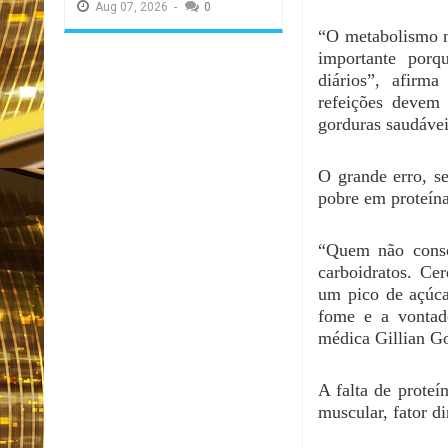
Aug
07,
2026
-
0
“O metabolismo n
importante porq
diários”, afirm
refeições devem 
gorduras saudávei
O grande erro, s
pobre em proteína
“Quem não conso
carboidratos. Ce
um pico de açúca
fome e a vontad
médica Gillian G
A falta de prote
muscular, fator d