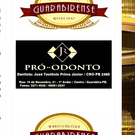
é
s
s
e
ã
s
m
a
a
a