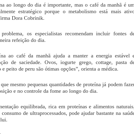
na ao longo do dia é importante, mas o café da manhã é u
lmente estratégico porque o metabolismo está mais ativ
firma Dora Cobrinik.
 problema, os especialistas recomendam incluir fontes d
meira refeição do dia.
eína ao café da manhã ajuda a manter a energia estável 
ção de saciedade. Ovos, iogurte grego, cottage, pasta d
e peito de peru são ótimas opções”, orienta a médica.
a que mesmo pequenas quantidades de proteína já podem faze
osição e no controle da fome ao longo do dia.
entação equilibrada, rica em proteínas e alimentos naturais
o consumo de ultraprocessados, pode ajudar bastante na saúd
lui.