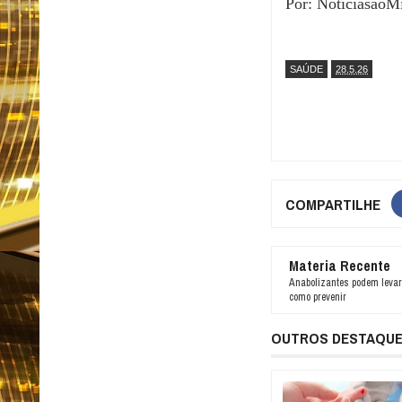
Por: NotíciasaoM
SAÚDE
28.5.26
COMPARTILHE
Materia Recente
Anabolizantes podem levar 
como prevenir
OUTROS DESTAQU