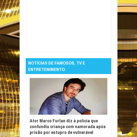
Item Reviewed:
Demi Moore diz que
combater IA em Hollywood é “batalha
perdida”
Rating:
5
Reviewed By:
Informativo
em Foco
NOTÍCIAS DE FAMOSOS, TV E
ENTRETENIMENTO
Ator Marco Furlan diz à polícia que
confundiu criança com namorada após
prisão por estupro de vulnerável