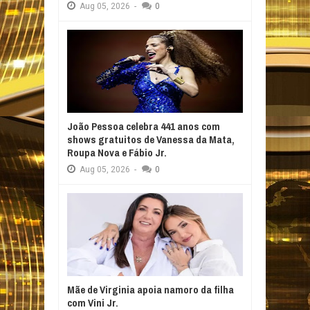
Aug
05,
2026
-
0
João Pessoa celebra 441 anos com
shows gratuitos de Vanessa da Mata,
Roupa Nova e Fábio Jr.
Aug
05,
2026
-
0
Mãe de Virginia apoia namoro da filha
com Vini Jr.