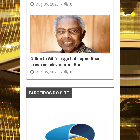
Aug
05,
2026
-
0
Gilberto Gil é resgatado após ficar
preso em elevador no Rio
Aug
05,
2026
-
0
PARCEIROS DO SITE