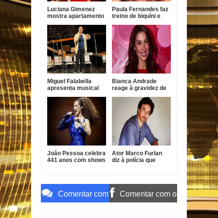
Luciana Gimenez
Paula Fernandes faz
mostra apartamento
treino de biquíni e
em SP e revela vista
reflete sobre
para antigo imóvel
desafios da carreira
de Neymar
Miguel Falabella
Bianca Andrade
apresenta musical
reage à gravidez de
em homenagem a
Fred Bruno e diz que
Gilberto Gil
já ama o bebê
João Pessoa celebra
Ator Marco Furlan
441 anos com shows
diz à polícia que
gratuitos de Vanessa
confundiu criança
da Mata, Roupa Nova
com namorada após
e Fábio Jr.
prisão por estupro
de vulnerável
Comentar com
Comentar com o
o Gmail
Facebook