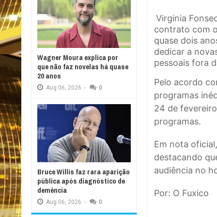
Virginia Fonse
contrato com 
quase dois anos
dedicar a nova
Wagner Moura explica por
pessoais fora d
que não faz novelas há quase
20 anos
Pelo acordo co
Aug
06,
2026
-
0
programas inéd
24 de fevereiro
programas.
Em nota oficial
destacando que
audiência no ho
Bruce Willis faz rara aparição
pública após diagnóstico de
demência
Por: O Fuxico
Aug
06,
2026
-
0