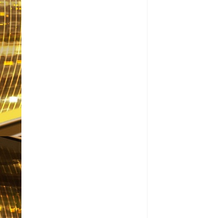
Item Reviewed:
Saiba q
Informativo em Foco