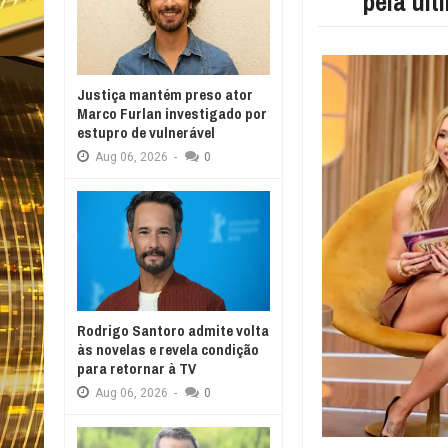
pela últ
Justiça mantém preso ator
Marco Furlan investigado por
estupro de vulnerável
Aug
06,
2026
-
0
Rodrigo Santoro admite volta
às novelas e revela condição
para retornar à TV
Aug
06,
2026
-
0