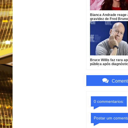
Bianca Andrade reage 
gravidez de Fred Bruno
que já ama o bebê
Bruce Willis faz rara a
pública após diagnósti
demência
Comenta
0 commentarios:
Postar um comentá