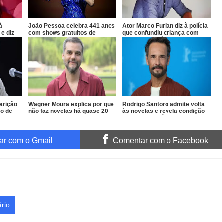
à
João Pessoa celebra 441 anos
Ator Marco Furlan diz à polícia
 e diz
com shows gratuitos de
que confundiu criança com
Vanessa da Mata, Roupa Nova
namorada após prisão por
e Fábio Jr.
estupro de vulnerável
parição
Wagner Moura explica por que
Rodrigo Santoro admite volta
co de
não faz novelas há quase 20
às novelas e revela condição
anos
para retornar à TV
r com o Gmail
Comentar com o Facebook
rio