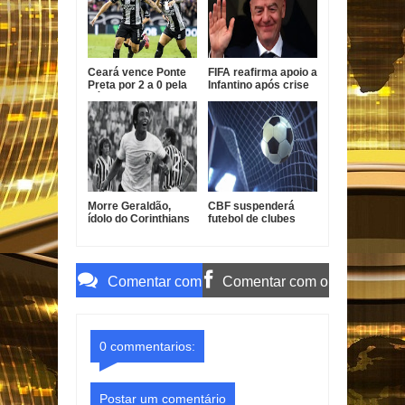
Ceará vence Ponte
FIFA reafirma apoio a
Preta por 2 a 0 pela
Infantino após crise
Série B
com projeto
comercial
Morre Geraldão,
CBF suspenderá
ídolo do Corinthians
futebol de clubes
e campeão paulista
durante a Copa do
de 1977
Mundo de 2027
Comentar com
Comentar com o
o Gmail
Facebook
0 commentarios:
Postar um comentário