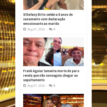
Sthefany Brito celebra 8 anos de
casamento com declaração
emocionante ao marido
Aug
07,
2026
-
0
Frank Aguiar lamenta morte do pai e
revela que não conseguiu chegar ao
sepultamento
Aug
07,
2026
-
0