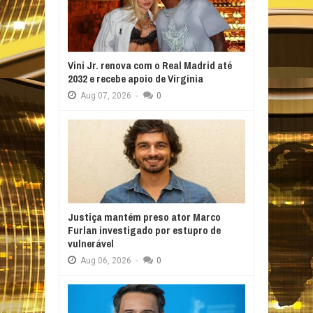
Vini Jr. renova com o Real Madrid até
2032 e recebe apoio de Virginia
Aug
07,
2026
-
0
Justiça mantém preso ator Marco
Furlan investigado por estupro de
vulnerável
Aug
06,
2026
-
0