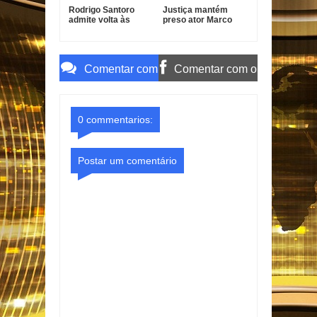
Rodrigo Santoro
Justiça mantém
admite volta às
preso ator Marco
novelas e revela
Furlan investigado
condição para
por estupro de
retornar à TV
vulnerável
Comentar com
Comentar com o
o Gmail
Facebook
0 commentarios:
Postar um comentário