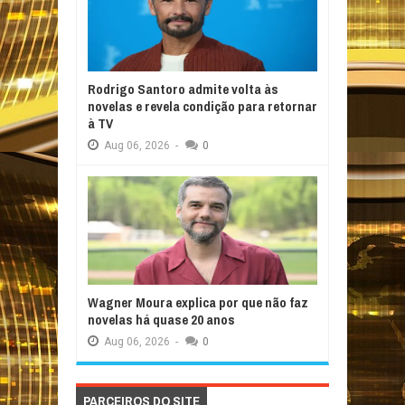
Rodrigo Santoro admite volta às
novelas e revela condição para retornar
à TV
Aug
06,
2026
-
0
Wagner Moura explica por que não faz
novelas há quase 20 anos
Aug
06,
2026
-
0
PARCEIROS DO SITE