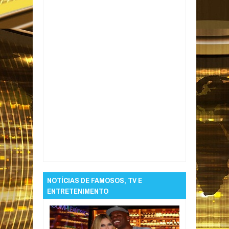
Item Reviewed:
Sucesso! Ingressos para
show acústico de Daniel esgotam
rapidamente
Rating:
5
Reviewed By:
Informativo em Foco
NOTÍCIAS DE FAMOSOS, TV E
ENTRETENIMENTO