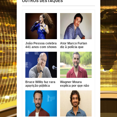
OUTROS DESTAQUES
João Pessoa celebra
Ator Marco Furlan
441 anos com shows
diz à polícia que
gratuitos de Vanessa
confundiu criança
da Mata, Roupa Nova
com namorada após
e Fábio Jr.
prisão por estupro
de vulnerável
Bruce Willis faz rara
Wagner Moura
aparição pública
explica por que não
após diagnóstico de
faz novelas há quase
demência
20 anos