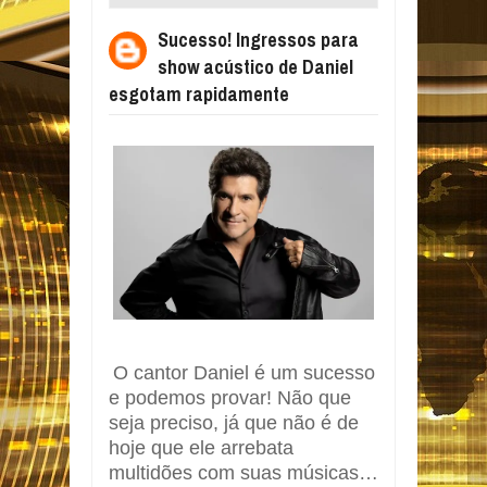
ACÚSTICO DE DANIEL ESGOTAM
Sucesso! Ingressos para
RAPIDAMENTE
show acústico de Daniel
esgotam rapidamente
O cantor
Daniel
é um sucesso
e podemos provar! Não que
seja preciso, já que não é de
hoje que ele arrebata
multidões com suas músicas…