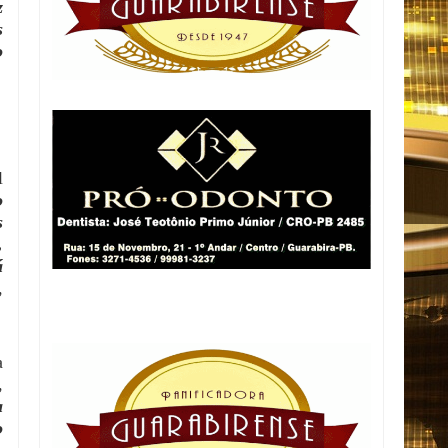
z
s
o
l
o
s
,
á
,
a
,
a
o