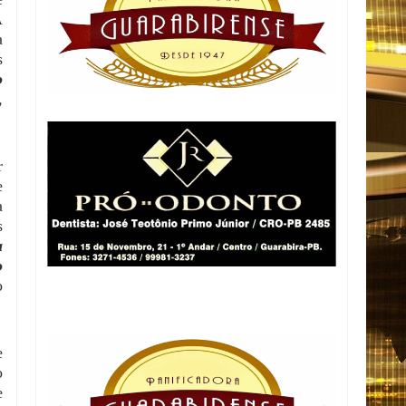
A
a
s
o
,
r
e
a
s
a
o
o
e
o
e