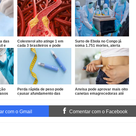
a das
Colesterol alto atinge 1 em
Surto de Ebola no Congo já
il e
cada 3 brasileiros e pode
soma 1.751 mortes, alerta
evoluir sem sintomas
OMS
ção
Perda rápida de peso pode
Anvisa pode aprovar mais oito
casos
causar afundamento das
canetas emagrecedoras até
têmporas, alertam
2026
especialistas
r com o Gmail
Comentar com o Facebook