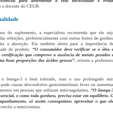
essencial para determinar a real necessidade e evita
ça a docente do CEUB.
ualidade
so do suplemento, a especialista recomenda que ele sej
as refeições, preferencialmente com outras fontes de gordur
lita a absorção. Ela também alerta para a importância d
dade do produto.
“O consumidor deve verificar se o óleo 
á certificação que comprove a ausência de metais pesados 
rma boas proporções dos ácidos graxos”
, orienta a professor
 o ômega-3 é bem tolerado, mas o uso prolongado se
ode causar desconfortos gastrointestinais leves ou aumenta
amentos em pessoas que utilizam anticoagulantes.
“O ômega-
sencial, e como toda gordura, precisa estar em equilíbrio. 
mpanhamento, só assim conseguimos aproveitar o que el
conclui a nutricionista.