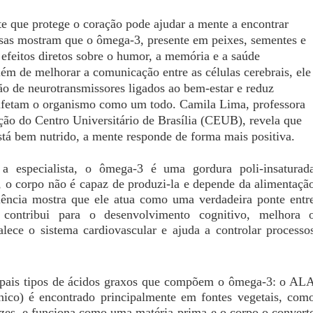
e que protege o coração pode ajudar a mente a encontrar
isas mostram que o ômega-3, presente em peixes, sementes e
efeitos diretos sobre o humor, a memória e a saúde
lém de melhorar a comunicação entre as células cerebrais, ele
ão de neurotransmissores ligados ao bem-estar e reduz
afetam o organismo como um todo. Camila Lima, professora
ção do Centro Universitário de Brasília (CEUB), revela que
tá bem nutrido, a mente responde de forma mais positiva.
 especialista, o ômega-3 é uma gordura poli-insaturad
a, o corpo não é capaz de produzi-la e depende da alimentaçã
ciência mostra que ele atua como uma verdadeira ponte entr
contribui para o desenvolvimento cognitivo, melhora 
alece o sistema cardiovascular e ajuda a controlar processo
cipais tipos de ácidos graxos que compõem o ômega-3: o AL
lênico) é encontrado principalmente em fontes vegetais, com
ozes, e funciona como uma matéria-prima e o corpo o convert