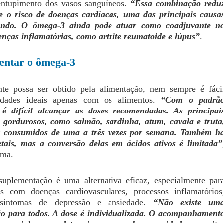
entupimento dos vasos sanguíneos.
“Essa combinação redu
te o risco de doenças cardíacas, uma das principais causa
ndo. O ômega-3 ainda pode atuar como coadjuvante n
enças inflamatórias, como artrite reumatoide e lúpus”
.
entar o ômega-3
te possa ser obtido pela alimentação, nem sempre é fáci
tidades ideais apenas com os alimentos.
“Com o padrã
 é difícil alcançar as doses recomendadas. As principai
s gordurosos, como salmão, sardinha, atum, cavala e truta
r consumidos de uma a três vezes por semana. Também h
tais, mas a conversão delas em ácidos ativos é limitada”
ima.
suplementação é uma alternativa eficaz, especialmente par
as com doenças cardiovasculares, processos inflamatórios
sintomas de depressão e ansiedade.
“Não existe um
o para todos. A dose é individualizada. O acompanhament