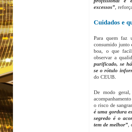
profissional é 
excessos”
, refor
Cuidados e q
Para quem faz u
consumido junto d
boa, o que faci
observar a quali
purificado, se h
se o rótulo info
do CEUB.
De modo geral,
acompanhamento p
o risco de sangr
é uma gordura es
segredo é o aco
tem de melhor”
, 