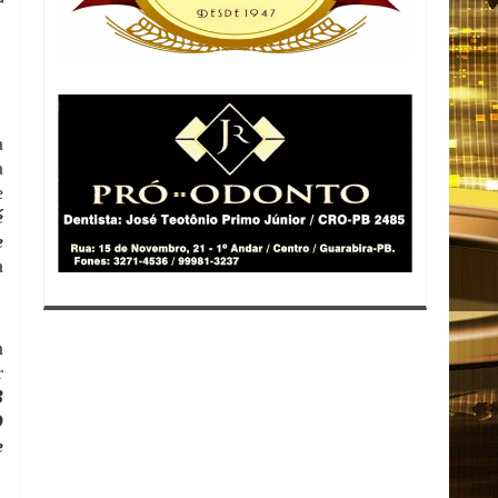
r
a
a
e
é
e
a
m
r
3
O
e