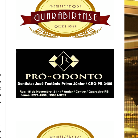
a
o
e
o
s
A
o
e