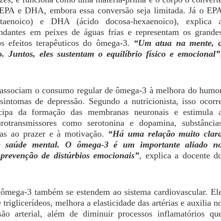
EPA e DHA, embora essa conversão seja limitada. Já o EP
ntaenoico) e DHA (ácido docosa-hexaenoico), explica 
ndantes em peixes de águas frias e representam os grande
os efeitos terapêuticos do ômega-3.
“Um atua na mente, 
. Juntos, eles sustentam o equilíbrio físico e emocional”
 associam o consumo regular de ômega-3 à melhora do humo
sintomas de depressão. Segundo a nutricionista, isso ocorr
icipa da formação das membranas neuronais e estimula 
rotransmissores como serotonina e dopamina, substância
das ao prazer e à motivação.
“Há uma relação muito clar
 e saúde mental. O ômega-3 é um importante aliado n
prevenção de distúrbios emocionais”
, explica a docente d
 ômega-3 também se estendem ao sistema cardiovascular. El
 triglicerídeos, melhora a elasticidade das artérias e auxilia n
são arterial, além de diminuir processos inflamatórios qu