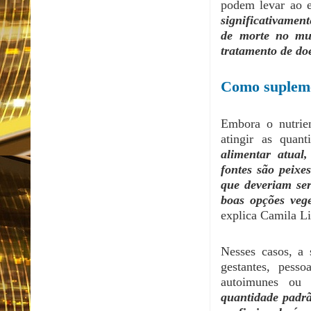
podem levar ao 
significativamen
de morte no mu
tratamento de do
Como suplem
Embora o nutrien
atingir as quan
alimentar atual,
fontes são peixe
que deveriam se
boas opções vege
explica Camila L
Nesses casos, a 
gestantes, pesso
autoimunes ou 
quantidade padrã