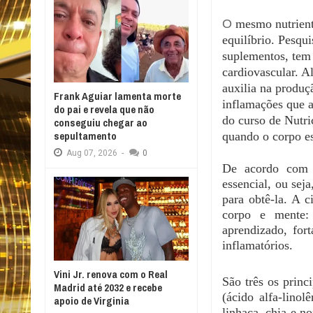
O
mesmo nutrient
equilíbrio. Pesqu
suplementos, tem 
cardiovascular. A
auxilia na produç
Frank Aguiar lamenta morte
inflamações que 
do pai e revela que não
do curso de Nutri
conseguiu chegar ao
sepultamento
quando o corpo es
Aug
07,
2026
-
0
De acordo com a
essencial, ou sej
para obtê-la. A 
corpo e mente: 
aprendizado, fort
inflamatórios.
Vini Jr. renova com o Real
São três os prin
Madrid até 2032 e recebe
(ácido alfa-lino
apoio de Virginia
linhaça, chia e n