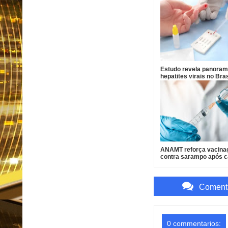
Estudo revela panoram
hepatites virais no Bras
aponta desafios para
eliminação até 2030
ANAMT reforça vacina
contra sarampo após 
em São Paulo
Comenta
0 commentarios: