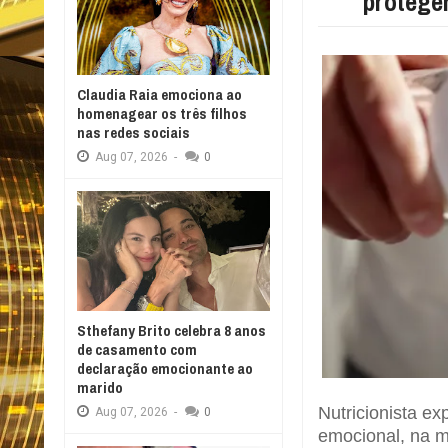
protege
Claudia Raia emociona ao
homenagear os três filhos
nas redes sociais
Aug
07,
2026
-
0
Sthefany Brito celebra 8 anos
de casamento com
declaração emocionante ao
marido
Nutricionista ex
Aug
07,
2026
-
0
emocional, na m