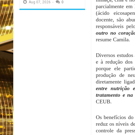
Aug
07,
2026
-
0
parcialmente em 
(ácido eicosape
docente, são abu
responsáveis pel
outro no coração
resume Camila.
Diversos estudos
e à redução dos 
porque ele part
produção de neu
diretamente liga
entre nutrição
tratamento e na 
CEUB.
Os benefícios do
reduz os níveis de
controle da pres